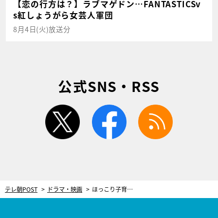
【恋の行方は？】ラブマゲドン…FANTASTICSv
s紅しょうがら女芸人軍団
8月4日(火)放送分
公式SNS・RSS
twitter
facebook
rss
テレ朝POST
ドラマ・映画
ほっこり子育てドラマで流血沙汰…雰囲気一変のシリアス衝撃展開＜パパと親父のウチご飯＞