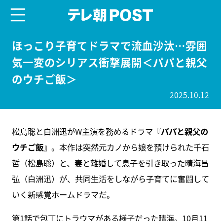
menu
テレ朝POST
ほっこり子育てドラマで流血沙汰…雰囲
気一変のシリアス衝撃展開＜パパと親父
のウチご飯＞
2025.10.12
松島聡と白洲迅がW主演を務めるドラマ『
パパと親父の
ウチご飯
』。本作は突然元カノから娘を預けられた千石
哲（松島聡）と、妻と離婚して息子を引き取った晴海昌
弘（白洲迅）が、共同生活をしながら子育てに奮闘して
いく新感覚ホームドラマだ。
第1話で包丁にトラウマがある様子だった晴海。10月11