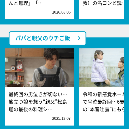
んと無理」「…
敦）の名コンビ誕…
2026.08.06
2
パパと親父のウチご飯
最終回の男泣きが切ない…
令和の新感覚ホーム
旅立つ娘を想う“親父”松島
で号泣最終回…6歳
聡の最後の料理シ…
の“本音吐露”にもら
2025.12.07
2