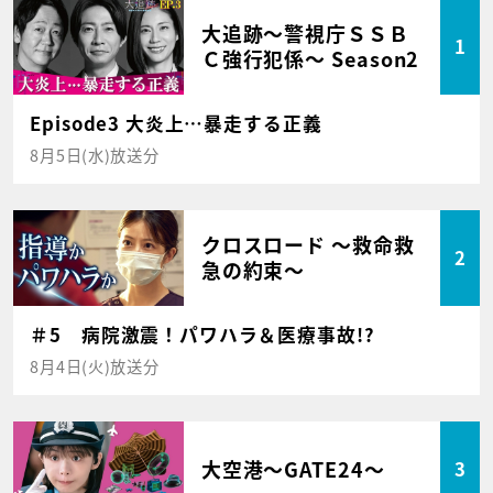
大追跡～警視庁ＳＳＢ
1
Ｃ強行犯係～ Season2
Episode3 大炎上…暴走する正義
8月5日(水)放送分
クロスロード ～救命救
2
急の約束～
＃5 病院激震！パワハラ＆医療事故!?
8月4日(火)放送分
大空港～GATE24～
3