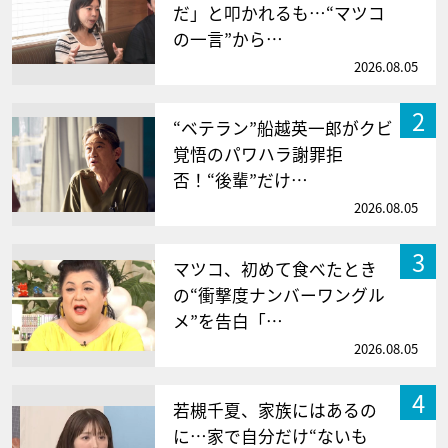
だ」と叩かれるも…“マツコ
の一言”から…
2026.08.05
2
“ベテラン”船越英一郎がクビ
覚悟のパワハラ謝罪拒
否！“後輩”だけ…
2026.08.05
3
マツコ、初めて食べたとき
の“衝撃度ナンバーワングル
メ”を告白「…
2026.08.05
4
若槻千夏、家族にはあるの
に…家で自分だけ“ないも