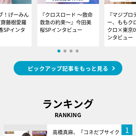
ブ！げーみん
『クロスロード ～救命
『マジプロ
E齋藤樹愛羅
救急の約束～』今田美
ー、ももク
香SPインタ
桜SPインタビュー
クロ×東京0
ンタビュー
ピックアップ記事をもっと見る
ランキング
RANKING
1
高橋真麻、「コネだブサイク