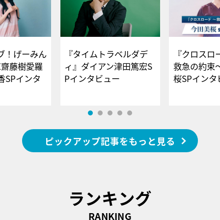
ブ！げーみん
『タイムトラベルダデ
『クロスロー
E齋藤樹愛羅
ィ』ダイアン津田篤宏S
救急の約束
香SPインタ
Pインタビュー
桜SPイ
ピックアップ記事をもっと見る
ランキング
RANKING