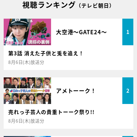
視聴ランキング
（テレビ朝日）
大空港～GATE24～
1
第3話 消えた子供と兎を追え！
8月6日(木)放送分
アメトーーク！
2
売れっ子芸人の貴重トーーク祭り!!
8月6日(木)放送分