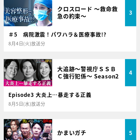
クロスロード ～救命救
3
急の約束～
＃5 病院激震！パワハラ＆医療事故!?
8月4日(火)放送分
大追跡～警視庁ＳＳＢ
4
Ｃ強行犯係～ Season2
Episode3 大炎上…暴走する正義
8月5日(水)放送分
かまいガチ
5