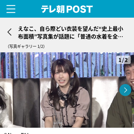
menu
テレ朝POST
えなこ、自ら際どい衣装を望んだ“史上最小
布面積”写真集が話題に「普通の水着を全部
変えさせて…」
（写真ギャラリー 1/2）
1/2