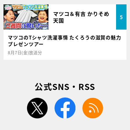
マツコ＆有吉 かりそめ
5
天国
マツコのTシャツ洗濯事情 たくろうの滋賀の魅力
プレゼンツアー
8月7日(金)放送分
公式SNS・RSS
twitter
facebook
rss