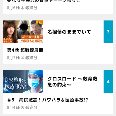
売れっ子芸人の貴重トーーク祭り!!
8月6日(木)放送分
名探偵のままでいて
3
第4話 超戦慄展開
8月7日(金)放送分
クロスロード ～救命救
4
急の約束～
＃5 病院激震！パワハラ＆医療事故!?
8月4日(火)放送分