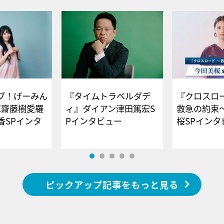
ブ！げーみん
『タイムトラベルダデ
『クロスロー
E齋藤樹愛羅
ィ』ダイアン津田篤宏S
救急の約束
香SPインタ
Pインタビュー
桜SPイ
ピックアップ記事をもっと見る