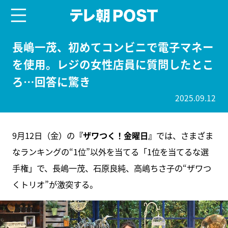
menu
テレ朝POST
長嶋一茂、初めてコンビニで電子マネー
を使用。レジの女性店員に質問したとこ
ろ…回答に驚き
2025.09.12
9月12日（金）の
『ザワつく！金曜日』
では、さまざま
なランキングの“1位”以外を当てる「1位を当てるな選
手権」で、長嶋一茂、石原良純、高嶋ちさ子の“ザワつ
くトリオ”が激突する。