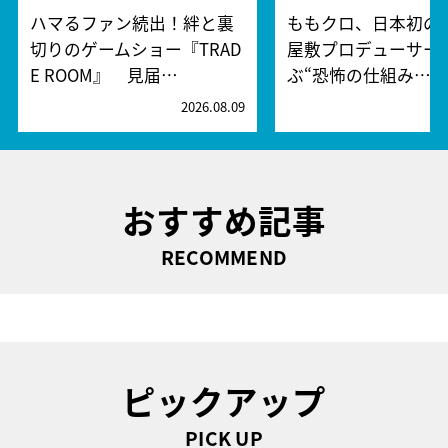
ハマるファン続出！絆と裏
ももクロ、日本初の
切りのゲームショー『TRAD
屋敷プロデューサー
E ROOM』 見届…
ぶ“恐怖の仕組み…
2026.08.09
2
おすすめ記事
RECOMMEND
ピックアップ
PICK UP