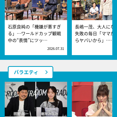
石原良純の「機嫌が悪すぎ
長嶋一茂、大人にな
る」…ワールドカップ観戦
失敗の毎日「ママが
中の“表情”にツッ…
らヤバいから」……
2026.07.31
2
バラエティ