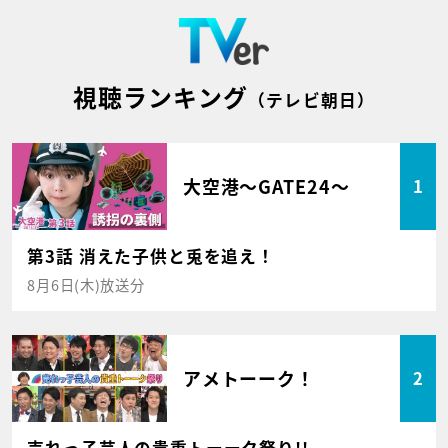
視聴ランキング
（テレビ朝日）
大空港～GATE24～
1
第3話 消えた子供と兎を追え！
8月6日(木)放送分
アメトーーク！
2