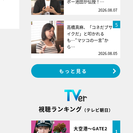
ボー池田が伝授！…
2026.08.07
5
高橋真麻、「コネだブサ
イクだ」と叩かれる
も…“マツコの一言”か
ら…
2026.08.05
もっと見る
視聴ランキング
（テレビ朝日）
大空港～GATE2
1