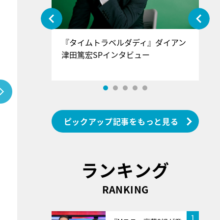
ぐ』＝LOV
『タイムトラベルダディ』ダイアン
『
香SPインタ
津田篤宏SPインタビュー
～
ピックアップ記事をもっと見る
ランキング
RANKING
1