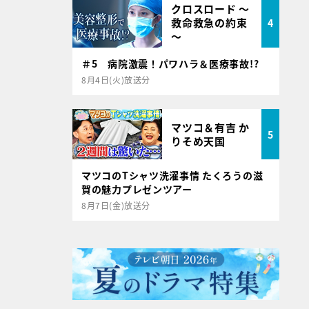
クロスロード ～
救命救急の約束
4
～
＃5 病院激震！パワハラ＆医療事故!?
8月4日(火)放送分
マツコ＆有吉 か
5
りそめ天国
マツコのTシャツ洗濯事情 たくろうの滋
賀の魅力プレゼンツアー
8月7日(金)放送分