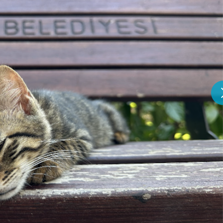
『アイ＝ラブ！げーみん
E齋藤樹愛羅＆佐々木舞
ビュー