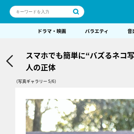
ドラマ・映画
バラエティ
音
スマホでも簡単に“バズるネコ
人の正体
（写真ギャラリー 5/6）