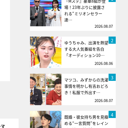
『Mステ』豪華8組が登
場！23年ぶりに披露さ
れる“ミリオンセラー
達…
2026.08.07
2
ゆうちゃみ、出演を熱望
する大人気番組を告白
「オーディション10…
2026.08.06
3
マツコ、みずからの洗濯
事情を明かし有吉おどろ
き！私服で外出す…
2026.08.07
4
既婚・彼女持ち男を見極
める“一言質問”をレイン
ーマ