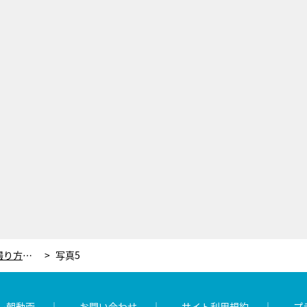
スマホでも簡単に“バズるネコ写真”の撮り方を学ぶ！トルコで大人気の日本人の正体
写真5
レ朝動画
お問い合わせ
サイト利用規約
プ