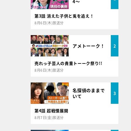
4～
第3話 消えた子供と兎を追え！
8月6日(木)放送分
アメトーーク！
2
売れっ子芸人の貴重トーーク祭り!!
8月6日(木)放送分
名探偵のままで
3
いて
第4話 超戦慄展開
8月7日(金)放送分