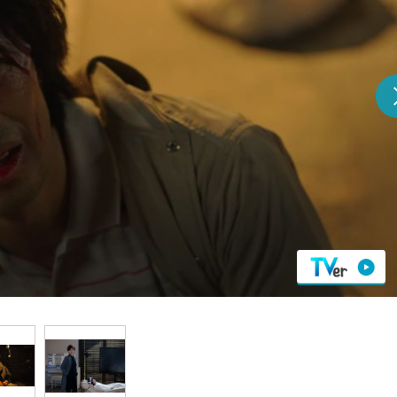
『アイ＝ラブ！げーみん
E齋藤樹愛羅＆佐々木舞
ビュー