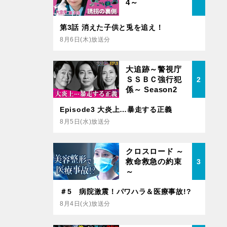
4～
第3話 消えた子供と兎を追え！
8月6日(木)放送分
大追跡～警視庁
ＳＳＢＣ強行犯
2
係～ Season2
Episode3 大炎上…暴走する正義
8月5日(水)放送分
クロスロード ～
救命救急の約束
3
～
＃5 病院激震！パワハラ＆医療事故!?
8月4日(火)放送分