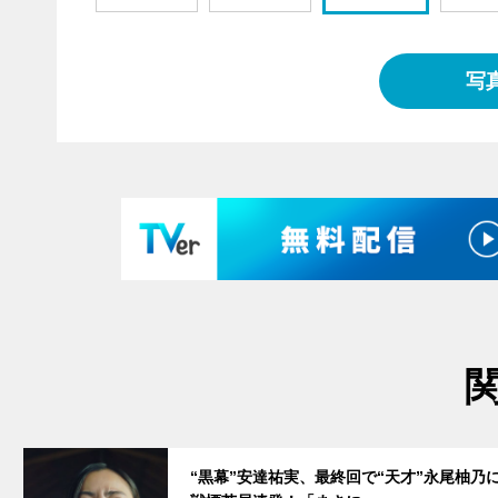
写
サムネイル
“黒幕”安達祐実、最終回で“天才”永尾柚乃