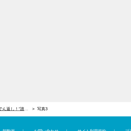
ドラマ『誘拐の日』戦慄のどんでん返し！“誰が味方かわからない”幕引きに困惑
写真3