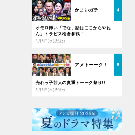
かまいガチ
4
オモロ怖い「でな、話はここからやね
ん」トラビス松倉参戦！
8月5日(水)放送分
アメトーーク！
5
売れっ子芸人の貴重トーーク祭り!!
8月6日(木)放送分