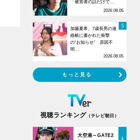
「被害者の話だけで…
2026.08.05
5
加藤夏希、7歳長男の連
絡帳に書かれた衝撃
の“お知らせ” 原因不
明…
2026.08.05
もっと見る
視聴ランキング
（テレビ朝日）
大空港～GATE2
1