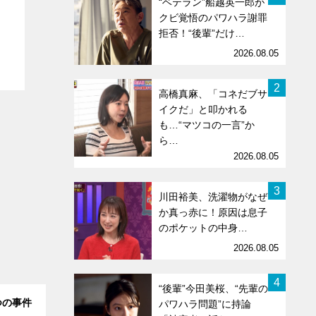
“ベテラン”船越英一郎が
クビ覚悟のパワハラ謝罪
拒否！“後輩”だけ…
2026.08.05
2
高橋真麻、「コネだブサ
イクだ」と叩かれる
も…“マツコの一言”か
ら…
2026.08.05
3
川田裕美、洗濯物がなぜ
か真っ赤に！原因は息子
のポケットの中身…
2026.08.05
4
“後輩”今田美桜、“先輩の
つの事件
パワハラ問題”に持論