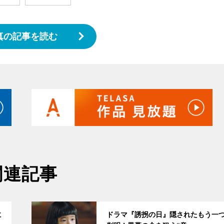
真の記事を読む
関連記事
サムネイル
に
ドラマ『誘拐の日』隠されたもう一