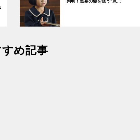
判明！黒幕の命を狙う“意…
3
すすめ記事