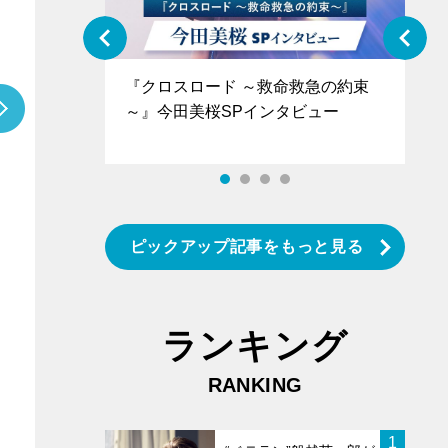
ぐ』＝LOV
『クロスロード ～救命救急の約束
『
香SPインタ
～』今田美桜SPインタビュー
ロ
タ
ピックアップ記事をもっと見る
ランキング
RANKING
1