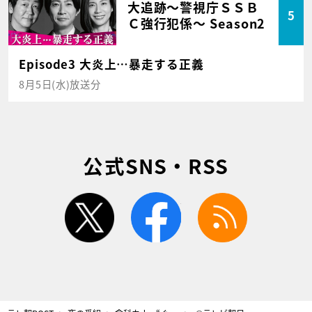
大追跡～警視庁ＳＳＢ
5
Ｃ強行犯係～ Season2
Episode3 大炎上…暴走する正義
8月5日(水)放送分
公式SNS・RSS
twitter
facebook
rss