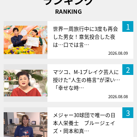
RANKING
1
世界一周旅行中に3度も再会
した男女！意気投合した夜
は…口では言…
2026.08.09
2
マツコ、M-1ブレイク芸人に
授けた“人生の格言”が深い…
「幸せな時…
2026.08.08
3
メジャー30球団で唯一の日
本人栄養士 ブルージェイ
ズ・岡本和真…