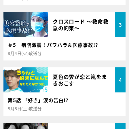
クロスロード ～救命救
3
急の約束～
＃5 病院激震！パワハラ＆医療事故!?
8月4日(火)放送分
夏色の雲が恋と嵐をま
4
きおこす
第5話 「好き」涙の告白!?
8月8日(土)放送分