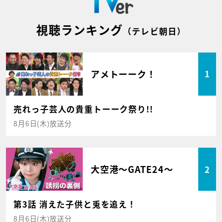
視聴ランキング
（テレビ朝日）
アメトーーク！
1
売れっ子芸人の貴重トーーク祭り!!
8月6日(木)放送分
大空港～GATE24～
2
第3話 消えた子供と兎を追え！
8月6日(木)放送分