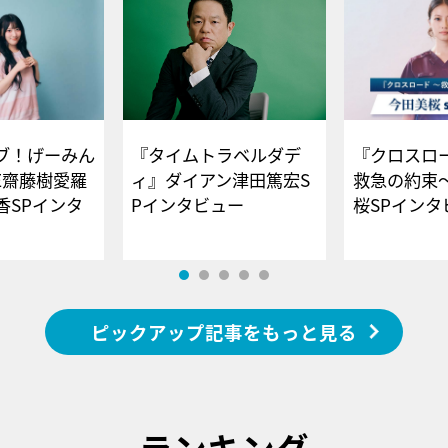
ブ！げーみん
『タイムトラベルダデ
『クロスロー
E齋藤樹愛羅
ィ』ダイアン津田篤宏S
救急の約束
香SPインタ
Pインタビュー
桜SPイ
ピックアップ記事をもっと見る
ランキング