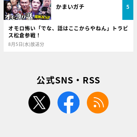
かまいガチ
5
オモロ怖い「でな、話はここからやねん」トラビ
ス松倉参戦！
8月5日(水)放送分
公式SNS・RSS
twitter
facebook
rss