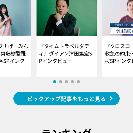
ブ！げーみん
『タイムトラベルダデ
『クロスロー
E齋藤樹愛羅
ィ』ダイアン津田篤宏S
救急の約束
香SPインタ
Pインタビュー
桜SPイ
ピックアップ記事をもっと見る
ランキング