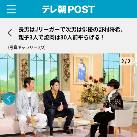
menu
テレ朝POST
長男はJリーガーで次男は俳優の野村将希、
親子3人で焼肉は30人前平らげる！
（写真ギャラリー 2/2）
2/2