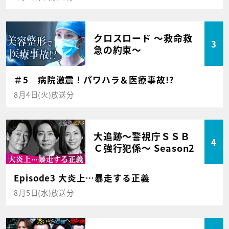
クロスロード ～救命救
3
急の約束～
＃5 病院激震！パワハラ＆医療事故!?
8月4日(火)放送分
大追跡～警視庁ＳＳＢ
4
Ｃ強行犯係～ Season2
Episode3 大炎上…暴走する正義
8月5日(水)放送分