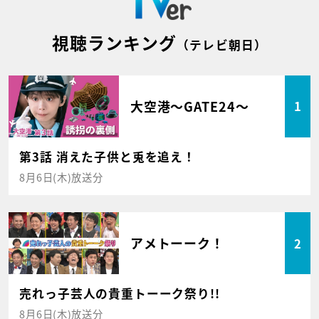
視聴ランキング
（テレビ朝日）
大空港～GATE24～
1
第3話 消えた子供と兎を追え！
8月6日(木)放送分
アメトーーク！
2
売れっ子芸人の貴重トーーク祭り!!
8月6日(木)放送分