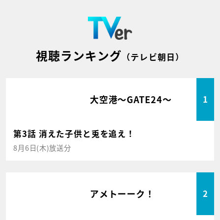
視聴ランキング
（テレビ朝日）
大空港～GATE24～
1
第3話 消えた子供と兎を追え！
8月6日(木)放送分
アメトーーク！
2