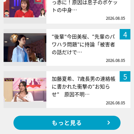
っ赤に！原因は息子のポケッ
トの中身…
2026.08.05
4
“後輩”今田美桜、“先輩のパ
ワハラ問題”に持論「被害者
の話だけで…
2026.08.05
5
加藤夏希、7歳長男の連絡帳
に書かれた衝撃の“お知ら
せ” 原因不明…
2026.08.05
もっと見る