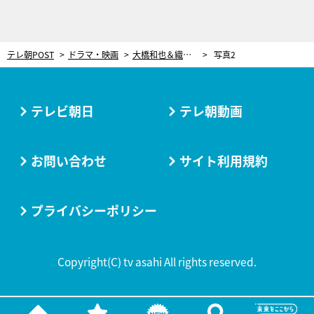
テレ朝POST
ドラマ・映画
大橋和也＆織山尚大、意気投合で謎ダンス!? 塚地武雅「なんだその余韻は」＜ドラマ『リベンジ・スパイ』＞
写真2
テレビ朝日
テレ朝動画
お問い合わせ
サイト利用規約
プライバシーポリシー
Copyright(C) tv asahi All rights reserved.