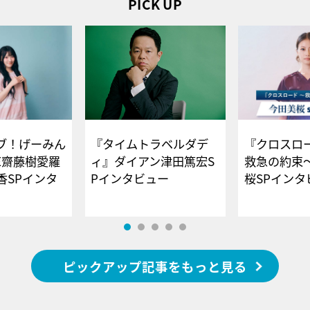
PICK UP
ブ！げーみん
『タイムトラベルダデ
『クロスロー
E齋藤樹愛羅
ィ』ダイアン津田篤宏S
救急の約束
香SPインタ
Pインタビュー
桜SPイ
ピックアップ記事をもっと見る