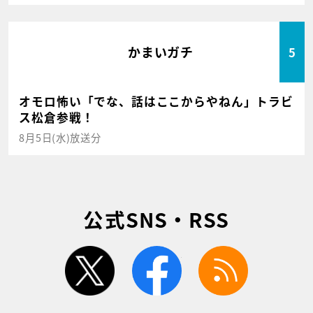
かまいガチ
5
オモロ怖い「でな、話はここからやねん」トラビ
ス松倉参戦！
8月5日(水)放送分
公式SNS・RSS
twitter
facebook
rss