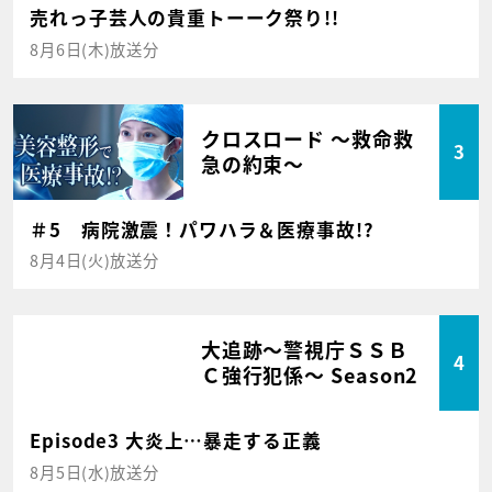
売れっ子芸人の貴重トーーク祭り!!
8月6日(木)放送分
クロスロード ～救命救
3
急の約束～
＃5 病院激震！パワハラ＆医療事故!?
8月4日(火)放送分
大追跡～警視庁ＳＳＢ
4
Ｃ強行犯係～ Season2
Episode3 大炎上…暴走する正義
8月5日(水)放送分