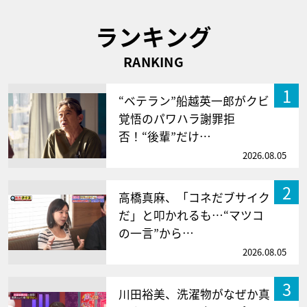
ランキング
RANKING
1
“ベテラン”船越英一郎がクビ
覚悟のパワハラ謝罪拒
否！“後輩”だけ…
2026.08.05
2
高橋真麻、「コネだブサイク
だ」と叩かれるも…“マツコ
の一言”から…
2026.08.05
3
川田裕美、洗濯物がなぜか真