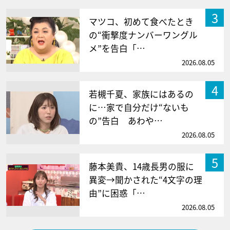
3
マツコ、初めて食べたとき
の“衝撃度ナンバーワングル
メ”を告白「…
2026.08.05
4
若槻千夏、家族にはあるの
に…家で自分だけ“ないも
の”告白 あわや…
2026.08.05
5
藤本美貴、14歳長男の服に
異変→聞かされた“4文字の理
由”に困惑「…
2026.08.05