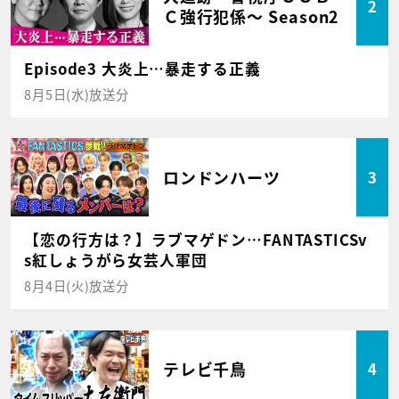
2
Ｃ強行犯係～ Season2
Episode3 大炎上…暴走する正義
8月5日(水)放送分
ロンドンハーツ
3
【恋の行方は？】ラブマゲドン…FANTASTICSv
s紅しょうがら女芸人軍団
8月4日(火)放送分
テレビ千鳥
4