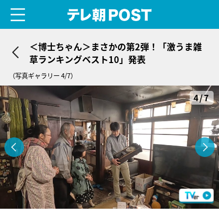
menu
テレ朝POST
＜博士ちゃん＞まさかの第2弾！「激うま雑
草ランキングベスト10」発表
（写真ギャラリー 4/7）
4/7