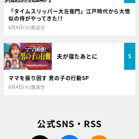
「タイムスリッパー大左衛門」江戸時代から大悟
似の侍がやってきた!?
8月4日(火)放送分
夫が寝たあとに
5
ママを振り回す 男の子の行動SP
8月4日(火)放送分
公式SNS・RSS
twitter
facebook
rss