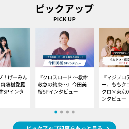
ピックアップ
PICK UP
ブ！げーみん
『クロスロード ～救命
『マジプロ
E齋藤樹愛羅
救急の約束～』今田美
ー、ももク
香SPインタ
桜SPインタビュー
クロ×東京0
ンタビュー
ピックアップ記事をもっと見る