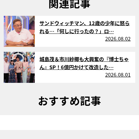
関連記事
サムネイル
サンドウィッチマン、12歳の少年に怒ら
れる…「何しに行ったの？」ロ…
2026.08.02
サムネイル
城島茂＆市川紗椰も大興奮の『博士ちゃ
ん』SP！6億円かけて改造した…
2026.08.01
おすすめ記事