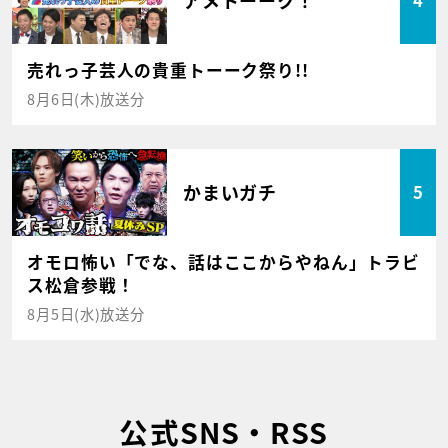
4
売れっ子芸人の貴重トーーク祭り!!
8月6日(木)放送分
かまいガチ
5
オモロ怖い「でな、話はここからやねん」トラビ
ス松倉参戦！
8月5日(水)放送分
公式SNS・RSS