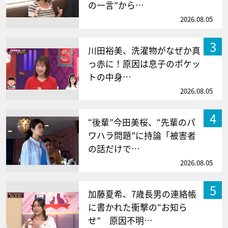
の一言”から…
2026.08.05
3
川田裕美、洗濯物がなぜか真
っ赤に！原因は息子のポケッ
トの中身…
2026.08.05
4
“後輩”今田美桜、“先輩のパ
ワハラ問題”に持論「被害者
の話だけで…
2026.08.05
5
加藤夏希、7歳長男の連絡帳
に書かれた衝撃の“お知ら
せ” 原因不明…