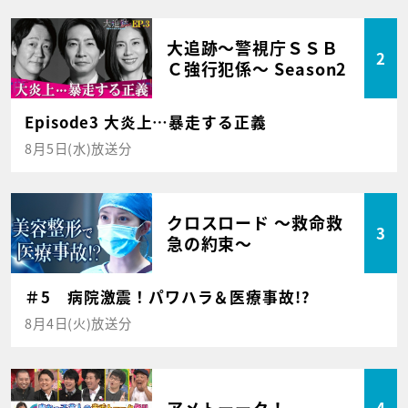
大追跡～警視庁ＳＳＢ
2
Ｃ強行犯係～ Season2
Episode3 大炎上…暴走する正義
8月5日(水)放送分
クロスロード ～救命救
3
急の約束～
＃5 病院激震！パワハラ＆医療事故!?
8月4日(火)放送分
アメトーーク！