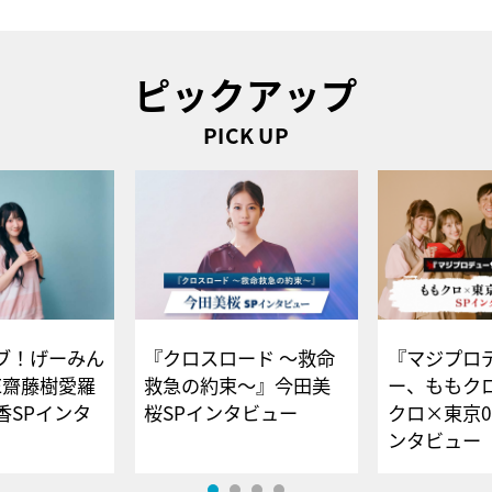
ピックアップ
PICK UP
ブ！げーみん
『クロスロード ～救命
『マジプロ
E齋藤樹愛羅
救急の約束～』今田美
ー、ももク
香SPインタ
桜SPインタビュー
クロ×東京0
ンタビュー