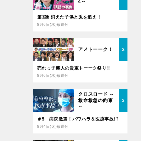
4～
第3話 消えた子供と兎を追え！
8月6日(木)放送分
アメトーーク！
2
売れっ子芸人の貴重トーーク祭り!!
8月6日(木)放送分
クロスロード ～
救命救急の約束
3
～
＃5 病院激震！パワハラ＆医療事故!?
8月4日(火)放送分