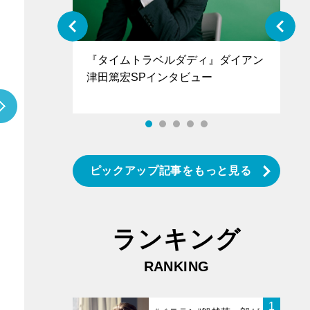
ぐ』＝LOV
『タイムトラベルダディ』ダイアン
『
香SPインタ
津田篤宏SPインタビュー
～
ピックアップ記事をもっと見る
ランキング
RANKING
1