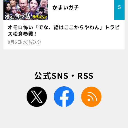
かまいガチ
5
オモロ怖い「でな、話はここからやねん」トラビ
ス松倉参戦！
8月5日(水)放送分
公式SNS・RSS
twitter
facebook
rss