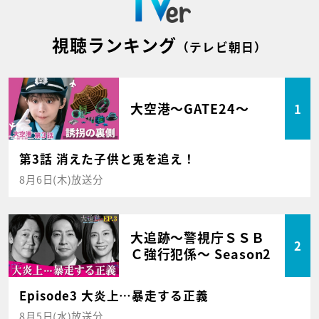
視聴ランキング
（テレビ朝日）
大空港～GATE24～
1
第3話 消えた子供と兎を追え！
8月6日(木)放送分
大追跡～警視庁ＳＳＢ
2
Ｃ強行犯係～ Season2
Episode3 大炎上…暴走する正義
8月5日(水)放送分