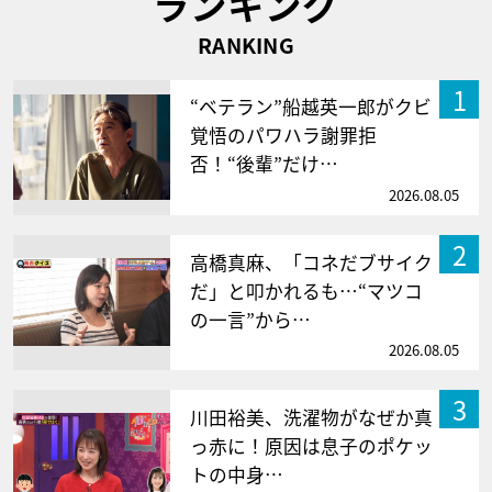
ランキング
RANKING
1
“ベテラン”船越英一郎がクビ
覚悟のパワハラ謝罪拒
否！“後輩”だけ…
2026.08.05
2
高橋真麻、「コネだブサイク
だ」と叩かれるも…“マツコ
の一言”から…
2026.08.05
3
川田裕美、洗濯物がなぜか真
っ赤に！原因は息子のポケッ
トの中身…