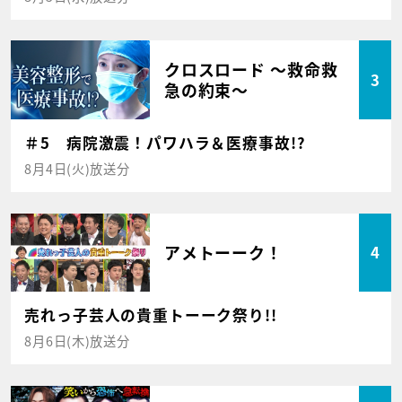
クロスロード ～救命救
3
急の約束～
＃5 病院激震！パワハラ＆医療事故!?
8月4日(火)放送分
アメトーーク！
4
売れっ子芸人の貴重トーーク祭り!!
8月6日(木)放送分