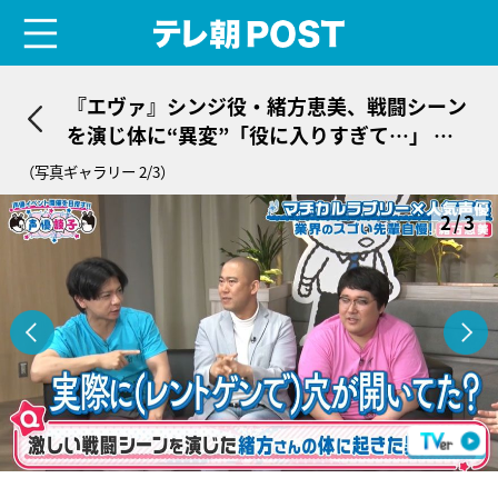
menu
テレ朝POST
『エヴァ』シンジ役・緒方恵美、戦闘シーン
を演じ体に“異変”「役に入りすぎて…」 若
手声優が語る衝撃秘話
（写真ギャラリー 2/3）
2/3