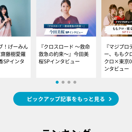
ブ！げーみん
『クロスロード ～救命
『マジプロ
E齋藤樹愛羅
救急の約束～』今田美
ー、ももク
香SPインタ
桜SPインタビュー
クロ×東京0
ンタビュー
ピックアップ記事をもっと見る