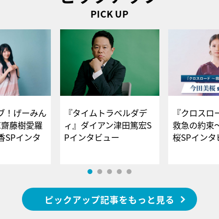
PICK UP
ブ！げーみん
『タイムトラベルダデ
『クロスロー
E齋藤樹愛羅
ィ』ダイアン津田篤宏S
救急の約束
香SPインタ
Pインタビュー
桜SPイ
ピックアップ記事をもっと見る