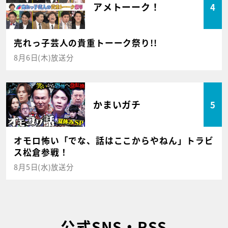
アメトーーク！
4
売れっ子芸人の貴重トーーク祭り!!
8月6日(木)放送分
かまいガチ
5
オモロ怖い「でな、話はここからやねん」トラビ
ス松倉参戦！
8月5日(水)放送分
公式SNS・RSS