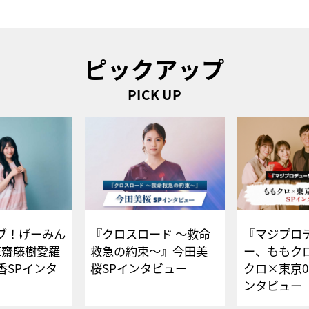
ピックアップ
PICK UP
ブ！げーみん
『クロスロード ～救命
『マジプロ
E齋藤樹愛羅
救急の約束～』今田美
ー、ももク
香SPインタ
桜SPインタビュー
クロ×東京0
ンタビュー