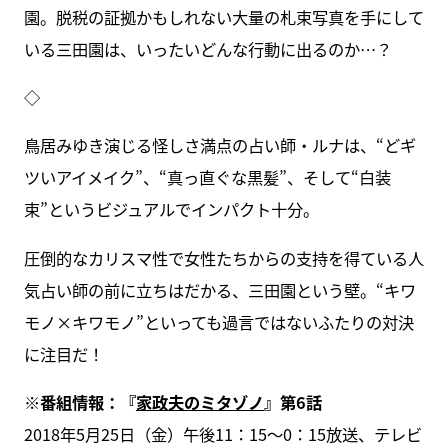
園。脱税の証拠かもしれない大量の札束写真を手にして
いる三田園は、いったいどんな行動に出るのか…？
◇
鳥居みゆき演じる怪しさ満点の占い師・ルナは、“どギ
ツいアイメイク”、“真っ直ぐな黒髪”、そして“白装
束”というビジュアルでインパクト十分。
圧倒的なカリスマ性で女性たちからの支持を得ている人
気占い師の前に立ちはだかる、三田園という壁。“キワ
モノ×キワモノ”といっても過言ではないふたりの対決
に注目だ！
※番組情報：『
家政夫のミタゾノ
』第6話
2018年5月25日（金）午後11：15〜0：15放送、テレビ