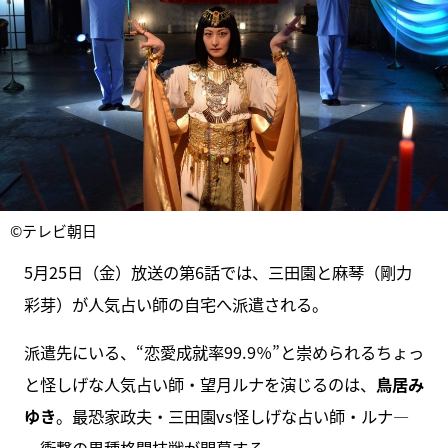
©テレビ朝日
5月25日（金）放送の第6話では、三田園と麻琴（剛力
彩芽）が人気占い師の自宅へ派遣される。
派遣先にいる、“恋愛成就率99.9％”と崇められるちょっ
と怪しげな人気占い師・望月ルナを演じるのは、
鳥居み
ゆき
。最恐家政夫・三田園vs怪しげな占い師・ルナ―