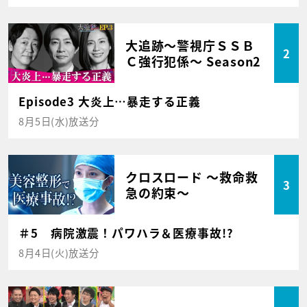
大追跡～警視庁ＳＳＢ
2
Ｃ強行犯係～ Season2
Episode3 大炎上…暴走する正義
8月5日(水)放送分
クロスロード ～救命救
3
急の約束～
＃5 病院激震！パワハラ＆医療事故!?
8月4日(火)放送分