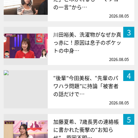
の一言”から…
2026.08.05
3
川田裕美、洗濯物がなぜか真
っ赤に！原因は息子のポケッ
トの中身…
2026.08.05
4
“後輩”今田美桜、“先輩のパ
ワハラ問題”に持論「被害者
の話だけで…
2026.08.05
5
加藤夏希、7歳長男の連絡帳
に書かれた衝撃の“お知ら
せ” 原因不明…