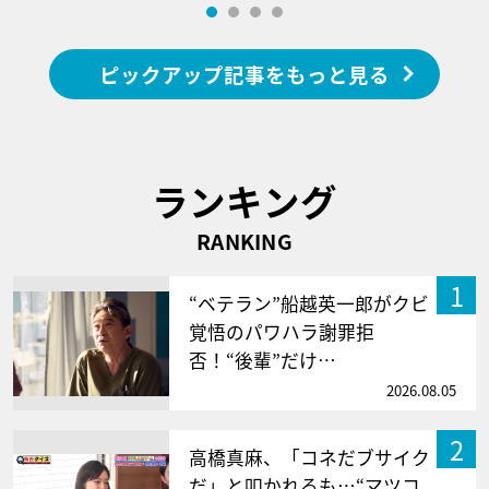
ピックアップ記事をもっと見る
ランキング
RANKING
1
“ベテラン”船越英一郎がクビ
覚悟のパワハラ謝罪拒
否！“後輩”だけ…
2026.08.05
2
高橋真麻、「コネだブサイク
だ」と叩かれるも…“マツコ