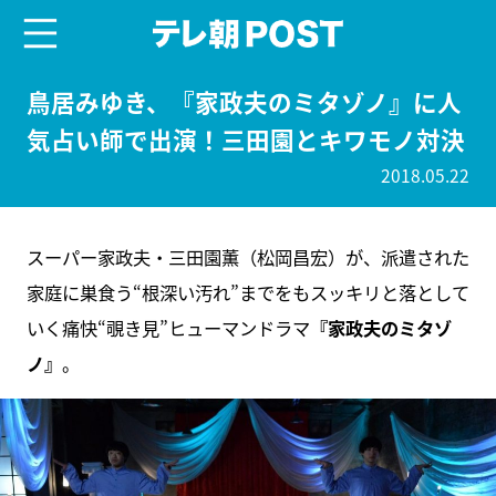
menu
テレ朝POST
鳥居みゆき、『家政夫のミタゾノ』に人
気占い師で出演！三田園とキワモノ対決
2018.05.22
スーパー家政夫・三田園薫（松岡昌宏）が、派遣された
家庭に巣食う“根深い汚れ”までをもスッキリと落として
いく痛快“覗き見”ヒューマンドラマ
『家政夫のミタゾ
ノ』
。