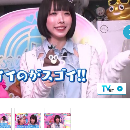
『アイ＝ラブ！げーみん
E齋藤樹愛羅＆佐々木舞
ビュー