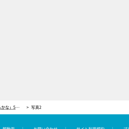
あのちゃん「この仕事自体辞めてるかな」5年後、10年後のビジョンと“音楽だけは続けたい”理由
写真2
レ朝動画
お問い合わせ
サイト利用規約
プ