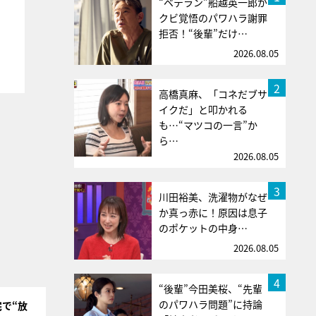
“ベテラン”船越英一郎が
クビ覚悟のパワハラ謝罪
拒否！“後輩”だけ…
2026.08.05
2
高橋真麻、「コネだブサ
イクだ」と叩かれる
も…“マツコの一言”か
ら…
2026.08.05
3
川田裕美、洗濯物がなぜ
か真っ赤に！原因は息子
のポケットの中身…
2026.08.05
4
“後輩”今田美桜、“先輩
のパワハラ問題”に持論
で“放