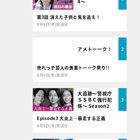
4～
第3話 消えた子供と兎を追え！
8月6日(木)放送分
アメトーーク！
2
売れっ子芸人の貴重トーーク祭り!!
8月6日(木)放送分
大追跡～警視庁
ＳＳＢＣ強行犯
3
係～ Season2
Episode3 大炎上…暴走する正義
8月5日(水)放送分