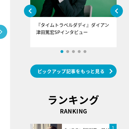
ぐ』＝LOV
『タイムトラベルダディ』ダイアン
『
香SPインタ
津田篤宏SPインタビュー
～
ピックアップ記事をもっと見る
ランキング
RANKING
1