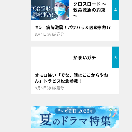
クロスロード ～
救命救急の約束
4
～
＃5 病院激震！パワハラ＆医療事故!?
8月4日(火)放送分
かまいガチ
5
オモロ怖い「でな、話はここからやね
ん」トラビス松倉参戦！
8月5日(水)放送分