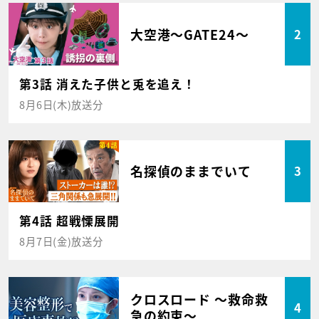
大空港～GATE24～
2
第3話 消えた子供と兎を追え！
8月6日(木)放送分
名探偵のままでいて
3
第4話 超戦慄展開
8月7日(金)放送分
クロスロード ～救命救
4
急の約束～