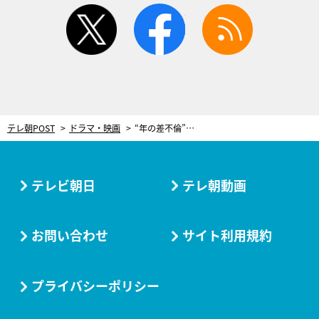
twitter
facebook
rss
テレ朝POST
ドラマ・映画
“年の差不倫”禁断の交わり再び…。麻生久美子×塩野瑛久、妖しく絡み合う長尺ベッドシーン＜ドラマ『魔物』＞
テレビ朝日
テレ朝動画
お問い合わせ
サイト利用規約
プライバシーポリシー