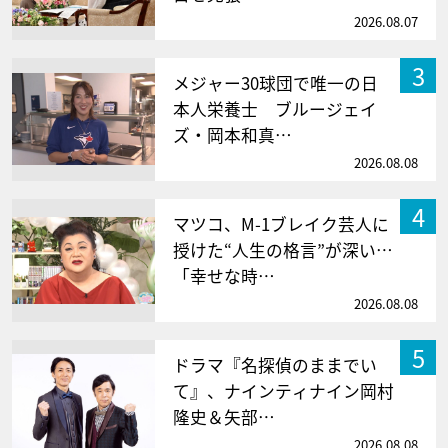
2026.08.07
3
メジャー30球団で唯一の日
本人栄養士 ブルージェイ
ズ・岡本和真…
2026.08.08
4
マツコ、M-1ブレイク芸人に
授けた“人生の格言”が深い…
「幸せな時…
2026.08.08
5
ドラマ『名探偵のままでい
て』、ナインティナイン岡村
隆史＆矢部…
2026.08.08