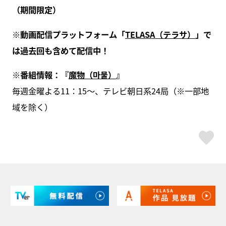
（期間限定）
※動画配信プラットフォーム「
TELASA（テラサ）
」で
は過去回も含めて配信中！
※番組情報：『
魔物（마물）
』
毎週金曜よる11：15～、テレビ朝日系24局（※一部地
域を除く）
ス