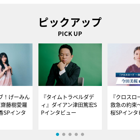
ピックアップ
PICK UP
ブ！げーみん
『タイムトラベルダデ
『クロスロー
E齋藤樹愛羅
ィ』ダイアン津田篤宏S
救急の約束
香SPインタ
Pインタビュー
桜SPイ