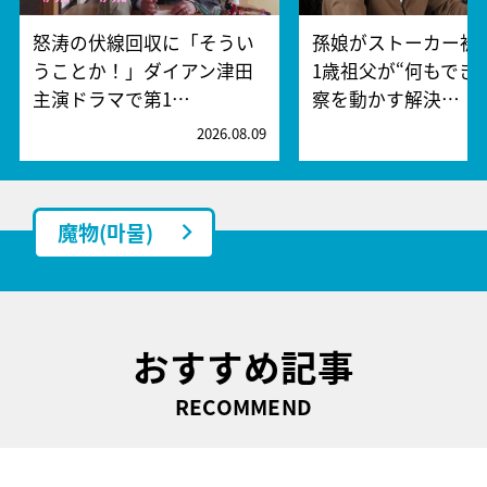
怒涛の伏線回収に「そうい
孫娘がストーカー被
うことか！」ダイアン津田
1歳祖父が“何もでき
主演ドラマで第1…
察を動かす解決…
2026.08.09
2
魔物(마물)
おすすめ記事
RECOMMEND