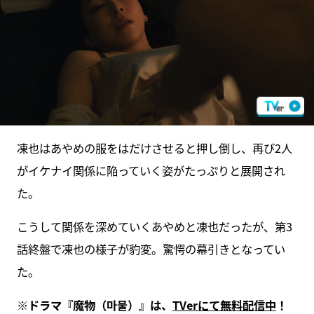
凍也はあやめの服をはだけさせると押し倒し、再び2人
がイケナイ関係に陥っていく姿がたっぷりと展開され
た。
こうして関係を深めていくあやめと凍也だったが、第3
話終盤で凍也の様子が豹変。驚愕の幕引きとなってい
た。
※ドラマ『魔物（마물）』は、
TVerにて無料配信中
！