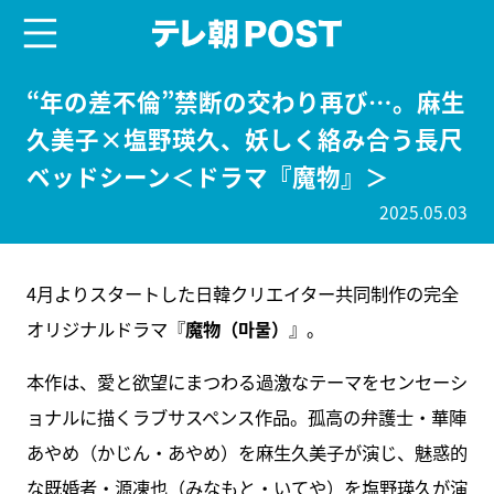
menu
テレ朝POST
“年の差不倫”禁断の交わり再び…。麻生
久美子×塩野瑛久、妖しく絡み合う長尺
ベッドシーン＜ドラマ『魔物』＞
2025.05.03
4月よりスタートした日韓クリエイター共同制作の完全
オリジナルドラマ『
魔物（마물）
』。
本作は、愛と欲望にまつわる過激なテーマをセンセーシ
ョナルに描くラブサスペンス作品。孤高の弁護士・華陣
あやめ（かじん・あやめ）を麻生久美子が演じ、魅惑的
な既婚者・源凍也（みなもと・いてや）を塩野瑛久が演