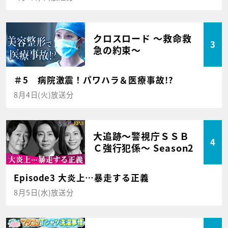
クロスロード ～救命救
3
急の約束～
＃5 病院激震！パワハラ＆医療事故!?
8月4日(火)放送分
大追跡～警視庁ＳＳＢ
4
Ｃ強行犯係～ Season2
Episode3 大炎上…暴走する正義
8月5日(水)放送分