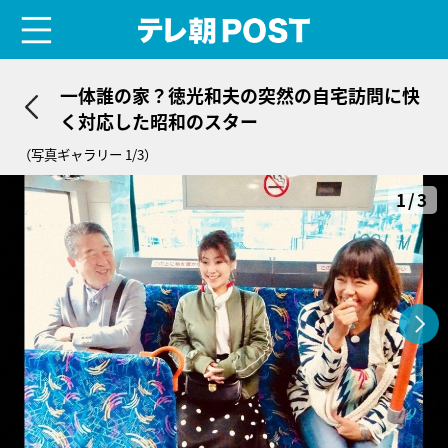
menu
テレ朝POST
一体誰の家？徳光和夫の突然の自宅訪問に快
く対応した昭和のスター
（写真ギャラリー 1/3）
1/3