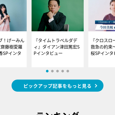
ブ！げーみん
『タイムトラベルダデ
『クロスロー
E齋藤樹愛羅
ィ』ダイアン津田篤宏S
救急の約束
香SPインタ
Pインタビュー
桜SPイ
ピックアップ記事をもっと見る