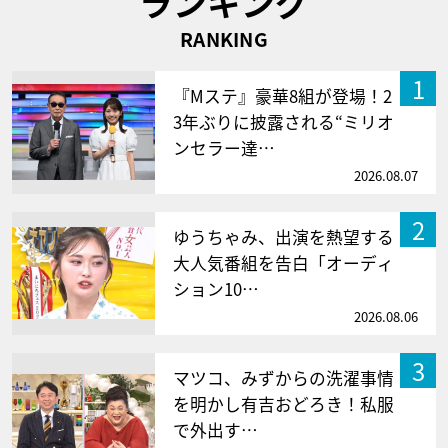
ランキング
RANKING
1
『Mステ』豪華8組が登場！2
3年ぶりに披露される“ミリオ
ンセラー達…
2026.08.07
2
ゆうちゃみ、出演を熱望する
大人気番組を告白「オーディ
ション10…
2026.08.06
3
マツコ、みずからの洗濯事情
を明かし有吉おどろき！私服
で外出す…