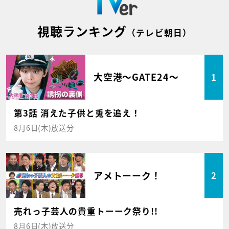
視聴ランキング
（テレビ朝日）
大空港～GATE24～
1
第3話 消えた子供と兎を追え！
8月6日(木)放送分
アメトーーク！
2
売れっ子芸人の貴重トーーク祭り!!
8月6日(木)放送分