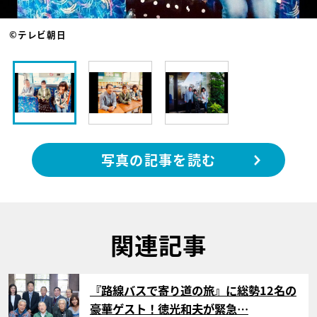
©テレビ朝日
写真の記事を読む
関連記事
サムネイル
『路線バスで寄り道の旅』に総勢12名の
豪華ゲスト！徳光和夫が緊急…