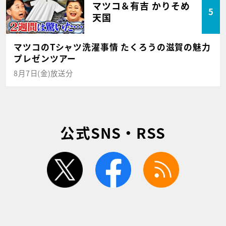
マツコ＆有吉 かりそめ
5
天国
マツコのTシャツ洗濯事情 たくろうの滋賀の魅力
プレゼンツアー
8月7日(金)放送分
公式SNS・RSS
twitter
facebook
rss