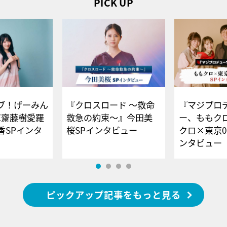
PICK UP
ブ！げーみん
『クロスロード ～救命
『マジプロ
E齋藤樹愛羅
救急の約束～』今田美
ー、ももク
香SPインタ
桜SPインタビュー
クロ×東京0
ンタビュー
ピックアップ記事をもっと見る