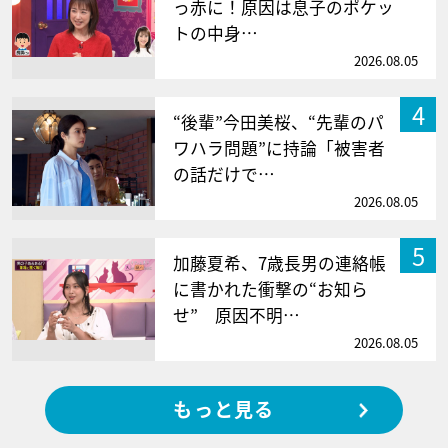
っ赤に！原因は息子のポケッ
トの中身…
2026.08.05
4
“後輩”今田美桜、“先輩のパ
ワハラ問題”に持論「被害者
の話だけで…
2026.08.05
5
加藤夏希、7歳長男の連絡帳
に書かれた衝撃の“お知ら
せ” 原因不明…
2026.08.05
もっと見る