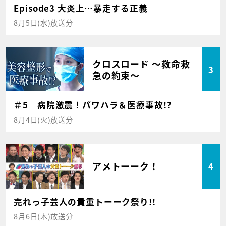
Episode3 大炎上…暴走する正義
8月5日(水)放送分
クロスロード ～救命救
3
急の約束～
＃5 病院激震！パワハラ＆医療事故!?
8月4日(火)放送分
アメトーーク！
4
売れっ子芸人の貴重トーーク祭り!!
8月6日(木)放送分