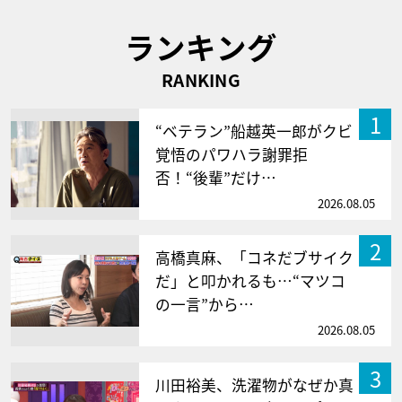
ランキング
RANKING
1
“ベテラン”船越英一郎がクビ
覚悟のパワハラ謝罪拒
否！“後輩”だけ…
2026.08.05
2
高橋真麻、「コネだブサイク
だ」と叩かれるも…“マツコ
の一言”から…
2026.08.05
3
川田裕美、洗濯物がなぜか真