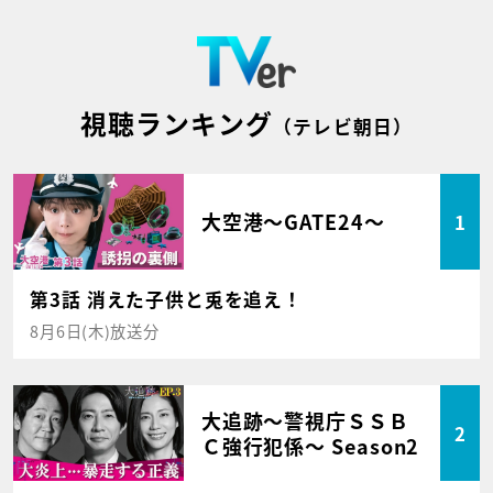
視聴ランキング
（テレビ朝日）
大空港～GATE24～
1
第3話 消えた子供と兎を追え！
8月6日(木)放送分
大追跡～警視庁ＳＳＢ
2
Ｃ強行犯係～ Season2