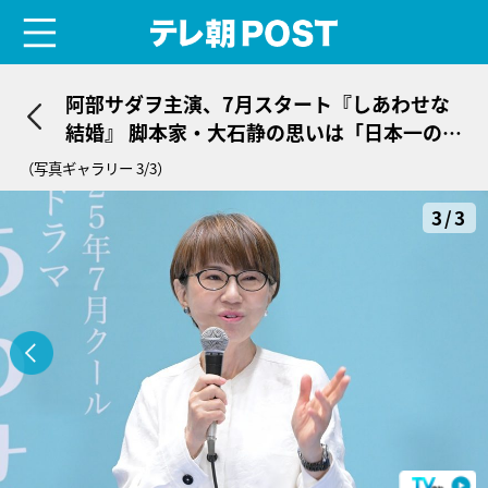
menu
テレ朝POST
阿部サダヲ主演、7月スタート『しあわせな
結婚』 脚本家・大石静の思いは「日本一の俳
優でホームドラマを書きたかった」
（写真ギャラリー 3/3）
3/3