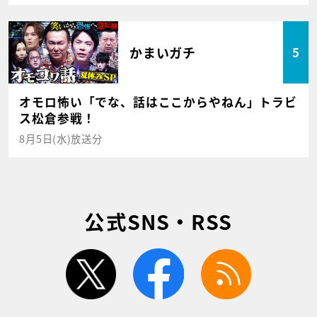
かまいガチ
5
オモロ怖い「でな、話はここからやねん」トラビ
ス松倉参戦！
8月5日(水)放送分
公式SNS・RSS
twitter
facebook
rss