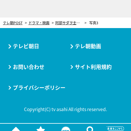
テレ朝POST
ドラマ・映画
阿部サダヲ主演、7月スタート『しあわせな結婚』 脚本家・大石静の思いは「日本一の俳優でホームドラマを書きたかった」
写真3
テレビ朝日
テレ朝動画
お問い合わせ
サイト利用規約
プライバシーポリシー
Copyright(C) tv asahi All rights reserved.