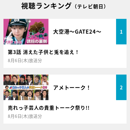
視聴ランキング
（テレビ朝日）
大空港～GATE24～
1
第3話 消えた子供と兎を追え！
8月6日(木)放送分
アメトーーク！
2
売れっ子芸人の貴重トーーク祭り!!
8月6日(木)放送分