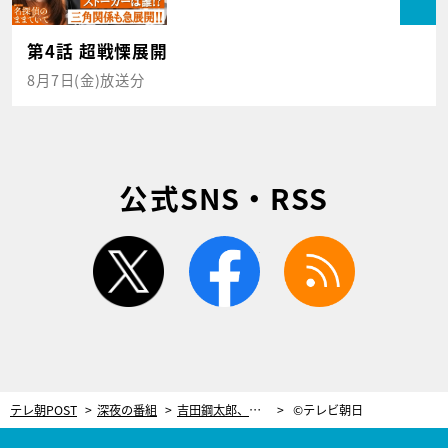
第4話 超戦慄展開
8月7日(金)放送分
公式SNS・RSS
twitter
facebook
rss
テレ朝POST
深夜の番組
吉田鋼太郎、乙女心炸裂のインスタ投稿！田中圭の「伊豆旅行」写真に狂喜乱舞
©テレビ朝日