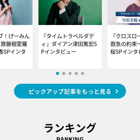
ブ！げーみん
『タイムトラベルダデ
『クロスロー
E齋藤樹愛羅
ィ』ダイアン津田篤宏S
救急の約束
香SPインタ
Pインタビュー
桜SPイ
ピックアップ記事をもっと見る
ランキング
RANKING