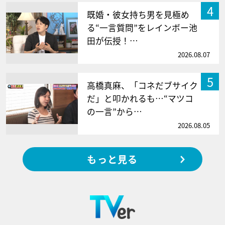
4
既婚・彼女持ち男を見極め
る“一言質問”をレインボー池
田が伝授！…
2026.08.07
5
高橋真麻、「コネだブサイク
だ」と叩かれるも…“マツコ
の一言”から…
2026.08.05
もっと見る