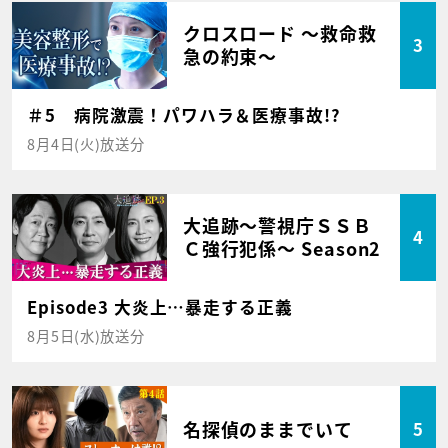
クロスロード ～救命救
3
急の約束～
＃5 病院激震！パワハラ＆医療事故!?
8月4日(火)放送分
大追跡～警視庁ＳＳＢ
4
Ｃ強行犯係～ Season2
Episode3 大炎上…暴走する正義
8月5日(水)放送分
名探偵のままでいて
5