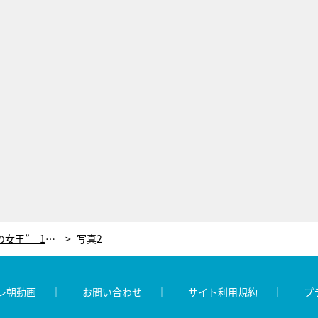
365日ほぼ毎日当選し続ける“懸賞の女王” 17年間で総額2000万円！驚異の当選確率アップ術
写真2
レ朝動画
お問い合わせ
サイト利用規約
プ