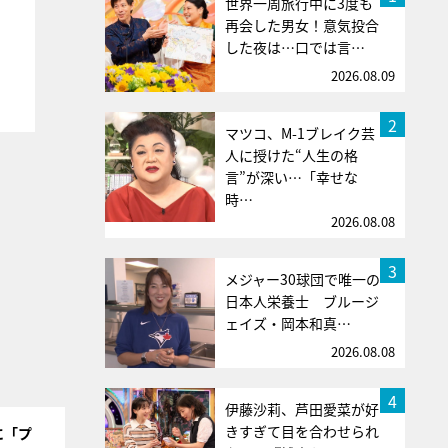
世界一周旅行中に3度も
再会した男女！意気投合
した夜は…口では言…
2026.08.09
2
マツコ、M-1ブレイク芸
人に授けた“人生の格
言”が深い…「幸せな
時…
2026.08.08
3
メジャー30球団で唯一の
日本人栄養士 ブルージ
ェイズ・岡本和真…
2026.08.08
4
伊藤沙莉、芦田愛菜が好
きすぎて目を合わせられ
に「プ