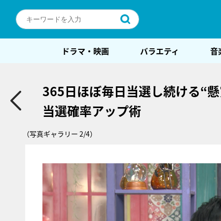
ドラマ・映画
バラエティ
音
365日ほぼ毎日当選し続ける“懸
当選確率アップ術
（写真ギャラリー 2/4）