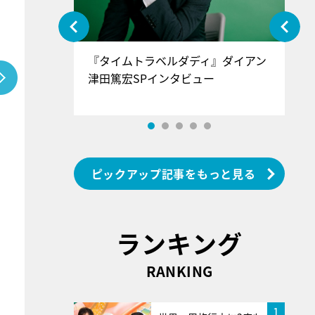
ぐ』＝LOV
『タイムトラベルダディ』ダイアン
『
香SPインタ
津田篤宏SPインタビュー
～
ピックアップ記事をもっと見る
ランキング
RANKING
1