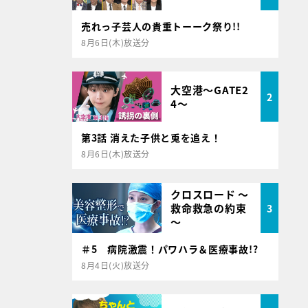
売れっ子芸人の貴重トーーク祭り!!
8月6日(木)放送分
大空港～GATE2
2
4～
第3話 消えた子供と兎を追え！
8月6日(木)放送分
クロスロード ～
救命救急の約束
3
～
＃5 病院激震！パワハラ＆医療事故!?
8月4日(火)放送分