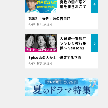
夏色の雲が恋と
4
嵐をまきおこす
第5話 「好き」涙の告白!?
8月8日(土)放送分
大追跡～警視庁
ＳＳＢＣ強行犯
5
係～ Season2
Episode3 大炎上…暴走する正義
8月5日(水)放送分