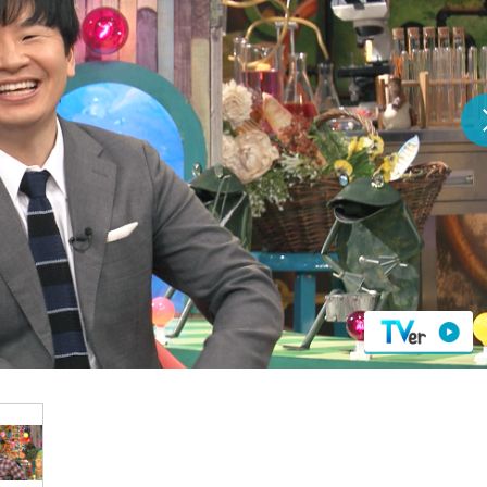
『アイ＝ラブ！げーみん
E齋藤樹愛羅＆佐々木舞
ビュー