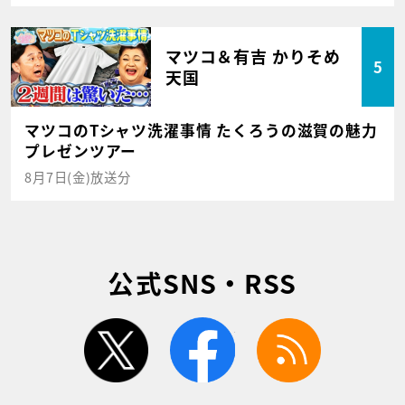
マツコ＆有吉 かりそめ
5
天国
マツコのTシャツ洗濯事情 たくろうの滋賀の魅力
プレゼンツアー
8月7日(金)放送分
公式SNS・RSS
twitter
facebook
rss