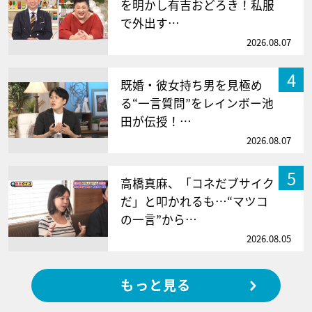
を明かし有吉おどろき！私服
で外出す…
2026.08.07
4
既婚・彼女持ち男を見極め
る“一言質問”をレインボー池
田が伝授！…
2026.08.07
5
高橋真麻、「コネだブサイク
だ」と叩かれるも…“マツコ
の一言”から…
2026.08.05
もっと見る