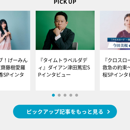
PICK UP
ブ！げーみん
『タイムトラベルダデ
『クロスロー
E齋藤樹愛羅
ィ』ダイアン津田篤宏S
救急の約束
香SPインタ
Pインタビュー
桜SPイ
ピックアップ記事をもっと見る