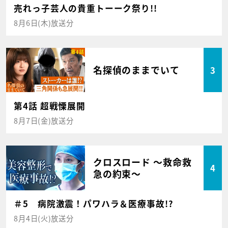
売れっ子芸人の貴重トーーク祭り!!
8月6日(木)放送分
名探偵のままでいて
3
第4話 超戦慄展開
8月7日(金)放送分
クロスロード ～救命救
4
急の約束～
＃5 病院激震！パワハラ＆医療事故!?
8月4日(火)放送分