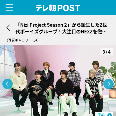
menu
テレ朝POST
「Nizi Project Season 2」から誕生したZ世
代ボーイズグループ！大注目のNEXZを徹底
深掘り
（写真ギャラリー 3/4）
3/4