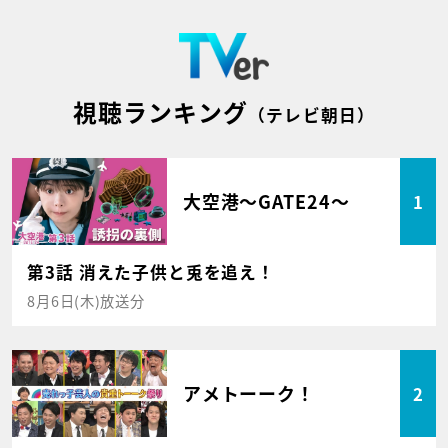
視聴ランキング
（テレビ朝日）
大空港～GATE24～
1
第3話 消えた子供と兎を追え！
8月6日(木)放送分
アメトーーク！
2