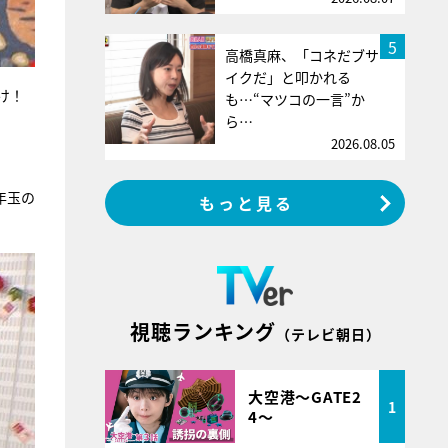
5
高橋真麻、「コネだブサ
イクだ」と叩かれる
け！
も…“マツコの一言”か
ら…
2026.08.05
年玉の
もっと見る
視聴ランキング
（テレビ朝日）
大空港～GATE2
1
4～