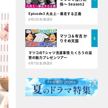
係～ Season2
Episode3 大炎上…暴走する正義
8月5日(水)放送分
マツコ＆有吉 か
5
りそめ天国
マツコのTシャツ洗濯事情 たくろうの滋
賀の魅力プレゼンツアー
8月7日(金)放送分