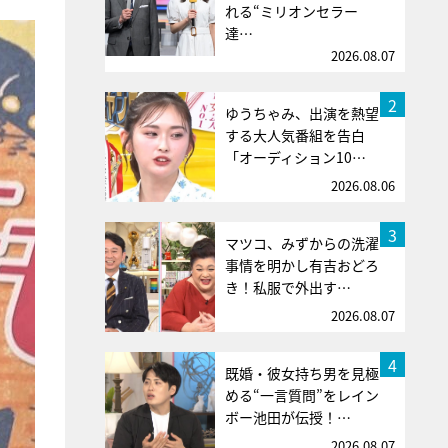
れる“ミリオンセラー
達…
2026.08.07
2
ゆうちゃみ、出演を熱望
する大人気番組を告白
「オーディション10…
2026.08.06
3
マツコ、みずからの洗濯
事情を明かし有吉おどろ
き！私服で外出す…
2026.08.07
4
既婚・彼女持ち男を見極
める“一言質問”をレイン
ボー池田が伝授！…
2026.08.07