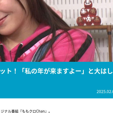
『アイ＝ラブ！げーみん
E齋藤樹愛羅＆佐々木舞
ビュー
ット！「私の年が来ますよー」と大はし
2025.02.
ジナル番組『ももクロChan』。