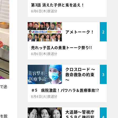
第3話 消えた子供と兎を追え！
8月6日(木)放送分
アメトーーク！
2
売れっ子芸人の貴重トーーク祭り!!
8月6日(木)放送分
クロスロード ～
救命救急の約束
3
～
点で途
＃5 病院激震！パワハラ＆医療事故!?
8月4日(火)放送分
大追跡～警視庁
下を脱
ＳＳＢＣ強行犯
4