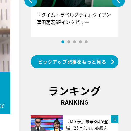
ぐ』＝LOV
『タイムトラベルダディ』ダイアン
『
香SPインタ
津田篤宏SPインタビュー
～
ピックアップ記事をもっと見る
ランキング
RANKING
06
1
『Mステ』豪華8組が登
場！23年ぶりに披露さ