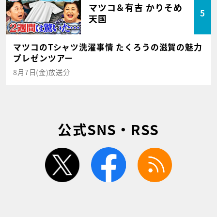
マツコ＆有吉 かりそめ
5
天国
マツコのTシャツ洗濯事情 たくろうの滋賀の魅力
プレゼンツアー
8月7日(金)放送分
公式SNS・RSS
twitter
facebook
rss