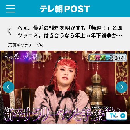
menu
テレ朝POST
ぺえ、最近の“欲”を明かすも「無理！」と即
ツッコミ。付き合うなら年上or年下論争から
「新卒のサラリーマンと…」
（写真ギャラリー 3/4）
3/4