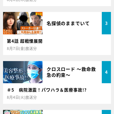
名探偵のままでいて
3
第4話 超戦慄展開
8月7日(金)放送分
クロスロード ～救命救
4
急の約束～
＃5 病院激震！パワハラ＆医療事故!?
8月4日(火)放送分