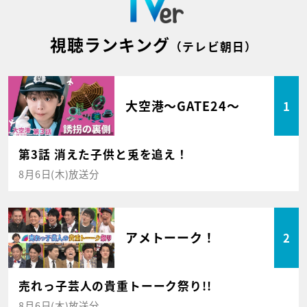
視聴ランキング
（テレビ朝日）
大空港～GATE24～
1
第3話 消えた子供と兎を追え！
8月6日(木)放送分
アメトーーク！
2
売れっ子芸人の貴重トーーク祭り!!
8月6日(木)放送分