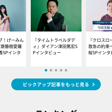
ブ！げーみん
『タイムトラベルダデ
『クロスロー
E齋藤樹愛羅
ィ』ダイアン津田篤宏S
救急の約束
香SPインタ
Pインタビュー
桜SPイ
ピックアップ記事をもっと見る