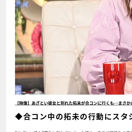
【映像】あざとい彼女と別れた拓未が合コンに行くも…まさか
◆合コン中の拓未の行動にスタ