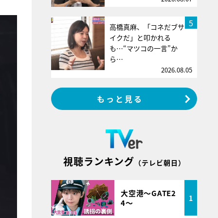
5
高橋真麻、「コネだブサ
イクだ」と叩かれる
も…“マツコの一言”か
ら…
2026.08.05
もっと見る
視聴ランキング
（テレビ朝日）
大空港～GATE2
1
4～