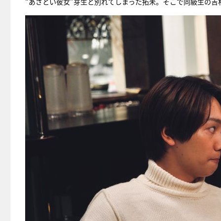
“あざとい彼女”芽生と別れてしまった拓未。そこで同級生の