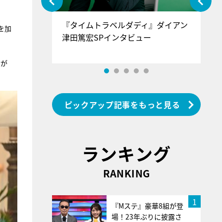
ぐ』＝LOV
『タイムトラベルダディ』ダイアン
『
を加
香SPインタ
津田篤宏SPインタビュー
～
貴が
ピックアップ記事をもっと見る
ランキング
RANKING
1
『Mステ』豪華8組が登
場！23年ぶりに披露さ