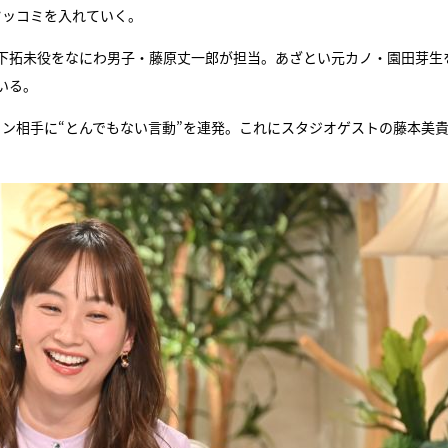
ツッコミを入れていく。
『アイ＝ラブ！げーみん
坂下拓未役をなにわ男子・藤原丈一郎が担当。あざとい元カノ・園田芽生
E齋藤樹愛羅＆佐々木舞
いる。
ビュー
ン相手に“とんでもない言動”を連発。これにスタジオゲストの藤本美