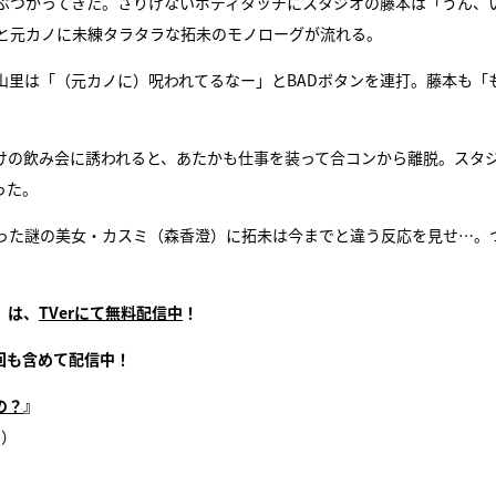
ぶつかってきた。さりげないボディタッチにスタジオの藤本は「うん、
と元カノに未練タラタラな拓未のモノローグが流れる。
山里は「（元カノに）呪われてるなー」とBADボタンを連打。藤本も「
けの飲み会に誘われると、あたかも仕事を装って合コンから離脱。スタ
った。
った謎の美女・カスミ（森香澄）に拓未は今までと違う反応を見せ…。
』は、
TVerにて無料配信中
！
回も含めて配信中！
の？
』
く）