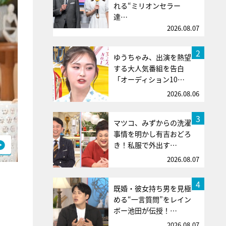
れる“ミリオンセラー
達…
2026.08.07
2
ゆうちゃみ、出演を熱望
する大人気番組を告白
「オーディション10…
2026.08.06
3
マツコ、みずからの洗濯
事情を明かし有吉おどろ
き！私服で外出す…
2026.08.07
4
既婚・彼女持ち男を見極
める“一言質問”をレイン
ボー池田が伝授！…
2026.08.07