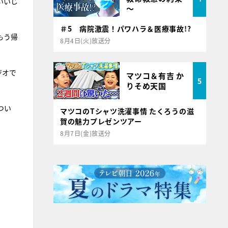
いいじ
～
＃5 病院激震！パワハラ＆医療事故!?
もう帰
8月4日(火)放送分
ジオで
マツコ＆有吉 か
5
りそめ天国
つい
マツコのTシャツ洗濯事情 たくろうの滋
賀の魅力プレゼンツアー
8月7日(金)放送分