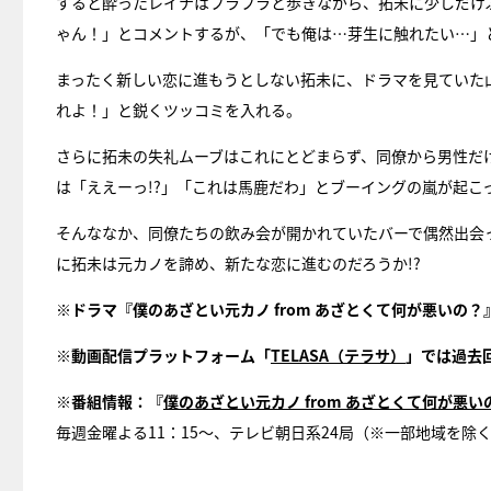
すると酔ったレイナはフラフラと歩きながら、拓未に少しだけ
ゃん！」とコメントするが、「でも俺は…芽生に触れたい…」
まったく新しい恋に進もうとしない拓未に、ドラマを見ていた
れよ！」と鋭くツッコミを入れる。
さらに拓未の失礼ムーブはこれにとどまらず、同僚から男性だ
は「ええーっ!?」「これは馬鹿だわ」とブーイングの嵐が起こ
そんななか、同僚たちの飲み会が開かれていたバーで偶然出会
に拓未は元カノを諦め、新たな恋に進むのだろうか!?
※ドラマ『僕のあざとい元カノ from あざとくて何が悪いの？
※動画配信プラットフォーム「
TELASA（テラサ）
」では過去
※番組情報：『
僕のあざとい元カノ from あざとくて何が悪い
毎週金曜よる11：15～、テレビ朝日系24局（※一部地域を除