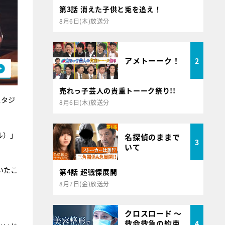
第3話 消えた子供と兎を追え！
8月6日(木)放送分
アメトーーク！
2
売れっ子芸人の貴重トーーク祭り!!
スタジ
8月6日(木)放送分
ル）」
名探偵のままで
3
いて
いたこ
第4話 超戦慄展開
8月7日(金)放送分
クロスロード ～
救命救急の約束
4