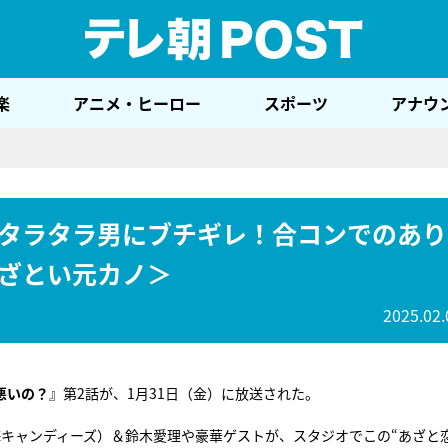
テレ
楽
アニメ・ヒーロー
スポーツ
アナウ
タラタラ男にブチギレ！合コンでのあり
ざとい元カノ＞
2025.02.
悪いの？
』第2話が、1月31日（金）に放送された。
海キャンディーズ）＆鈴木愛理や豪華ゲストが、スタジオでこの“あざと