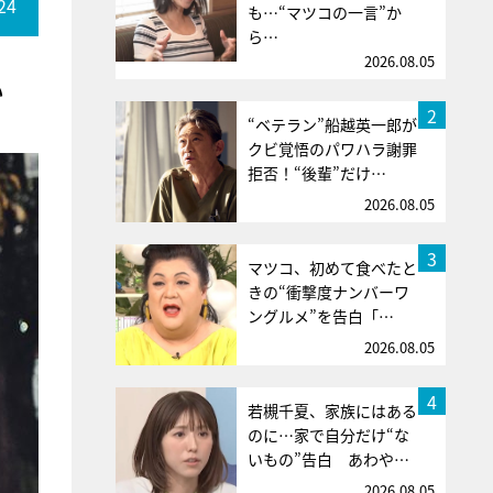
24
も…“マツコの一言”か
ら…
2026.08.05
い
2
“ベテラン”船越英一郎が
クビ覚悟のパワハラ謝罪
拒否！“後輩”だけ…
2026.08.05
3
マツコ、初めて食べたと
きの“衝撃度ナンバーワ
ングルメ”を告白「…
2026.08.05
4
若槻千夏、家族にはある
のに…家で自分だけ“な
いもの”告白 あわや…
2026.08.05