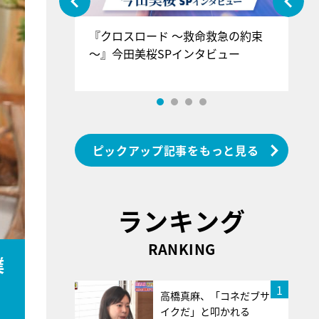
ぐ』＝LOV
『クロスロード ～救命救急の約束
『
香SPインタ
～』今田美桜SPインタビュー
ロ
ン
ピックアップ記事をもっと見る
ランキング
RANKING
僕
1
高橋真麻、「コネだブサ
イクだ」と叩かれる