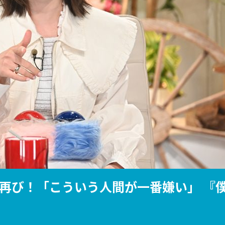
『アイ＝ラブ！げーみん
E齋藤樹愛羅＆佐々木舞
ビュー
再び！「こういう人間が一番嫌い」 『