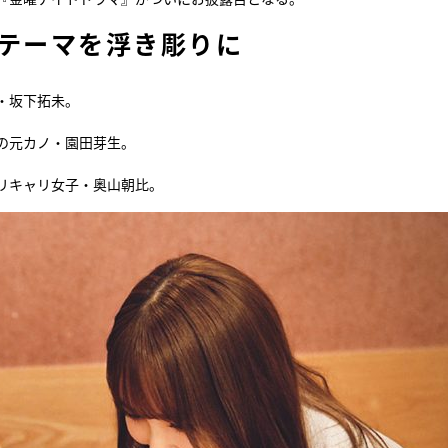
うテーマを浮き彫りに
・坂下拓未。
の元カノ・園田芽生。
リキャリ女子・奥山朝比。