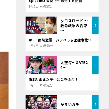
Episode3 大炎上…暴走する正義
8月5日(水)放送分
クロスロード ～
救命救急の約束
2
～
＃5 病院激震！パワハラ＆医療事故!?
8月4日(火)放送分
大空港～GATE2
3
4～
第3話 消えた子供と兎を追え！
8月6日(木)放送分
かまいガチ
4