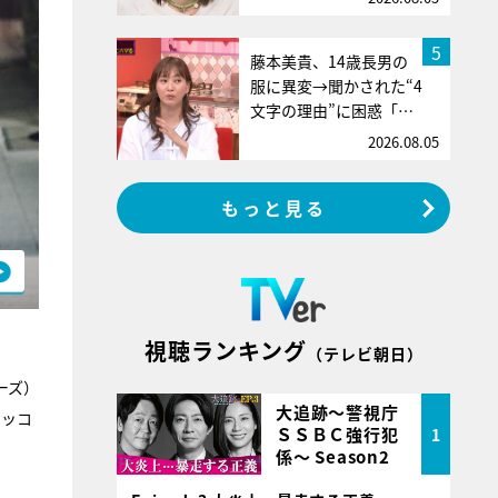
5
藤本美貴、14歳長男の
服に異変→聞かされた“4
文字の理由”に困惑「…
2026.08.05
もっと見る
視聴ランキング
（テレビ朝日）
ーズ）
大追跡～警視庁
ツッコ
ＳＳＢＣ強行犯
1
係～ Season2