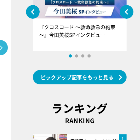
ぐ』＝LOV
『クロスロード ～救命救急の約束
『
香SPインタ
～』今田美桜SPインタビュー
ロ
ン
ピックアップ記事をもっと見る
ランキング
RANKING
1