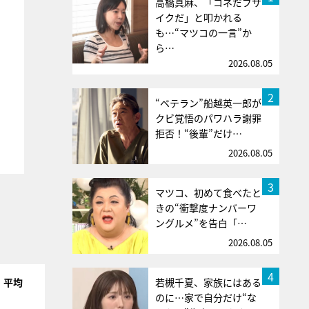
高橋真麻、「コネだブサ
イクだ」と叩かれる
も…“マツコの一言”か
ら…
2026.08.05
2
“ベテラン”船越英一郎が
クビ覚悟のパワハラ謝罪
拒否！“後輩”だけ…
2026.08.05
3
マツコ、初めて食べたと
きの“衝撃度ナンバーワ
ングルメ”を告白「…
2026.08.05
4
若槻千夏、家族にはある
！平均
のに…家で自分だけ“な