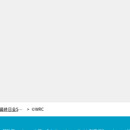
王者オジェが今季2勝目！トヨタは最終日全SSでトップ獲得【WRC：ラリー・メキシコ最終結果】
©WRC