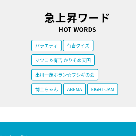
急上昇ワード
HOT WORDS
バラエティ
有吉クイズ
マツコ＆有吉 かりそめ天国
出川一茂ホラン☆フシギの会
博士ちゃん
ABEMA
EIGHT-JAM