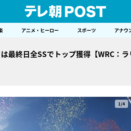
テレ
楽
アニメ・ヒーロー
スポーツ
アナウ
は最終日全SSでトップ獲得【WRC：ラ
1/4