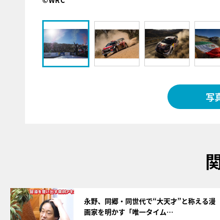
©WRC
写
サムネイル
永野、同郷・同世代で“大天才”と称える漫
画家を明かす「唯一タイム…