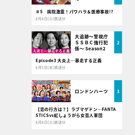
＃5 病院激震！パワハラ＆医療事故!?
8月4日(火)放送分
大追跡～警視庁
ＳＳＢＣ強行犯
2
係～ Season2
Episode3 大炎上…暴走する正義
8月5日(水)放送分
ロンドンハーツ
3
【恋の行方は？】ラブマゲドン…FANTA
STICSvs紅しょうがら女芸人軍団
8月4日(火)放送分