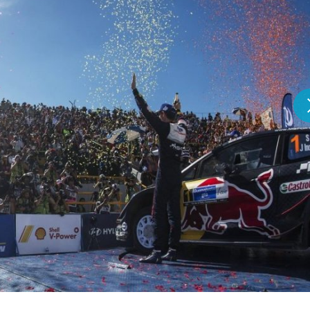
『アイ＝ラブ！げーみん
E齋藤樹愛羅＆佐々木舞
ビュー