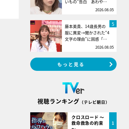
いもの”告白 あわや…
2026.08.05
5
藤本美貴、14歳長男の
服に異変→聞かされた“4
文字の理由”に困惑「…
2026.08.05
もっと見る
視聴ランキング
（テレビ朝日）
クロスロード ～
救命救急の約束
1
～