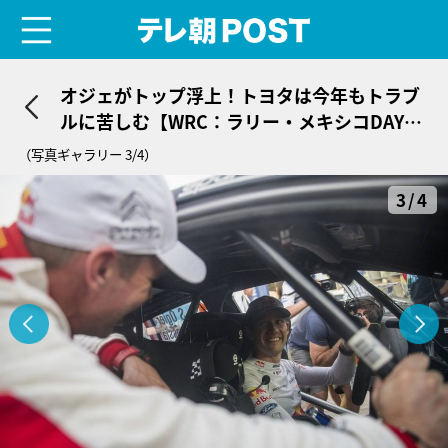
menu
テレ朝POST
オジェがトップ浮上！トヨタは今年もトラブ
ルに苦しむ【WRC：ラリー・メキシコDAY3
結果】
（写真ギャラリー 3/4）
3/4