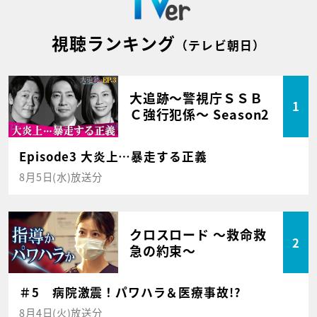
視聴ランキング
（テレビ朝日）
大追跡～警視庁ＳＳＢ
1
Ｃ強行犯係～ Season2
Episode3 大炎上…暴走する正義
8月5日(水)放送分
クロスロード ～救命救
2
急の約束～
＃5 病院激震！パワハラ＆医療事故!?
8月4日(火)放送分