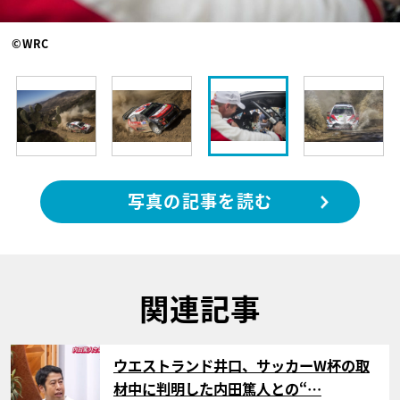
©WRC
写真の記事を読む
関連記事
サムネイル
ウエストランド井口、サッカーW杯の取
材中に判明した内田篤人との“…