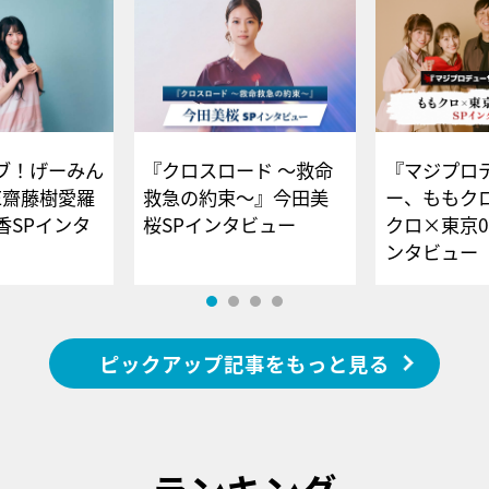
ブ！げーみん
『クロスロード ～救命
『マジプロ
E齋藤樹愛羅
救急の約束～』今田美
ー、ももク
香SPインタ
桜SPインタビュー
クロ×東京0
ンタビュー
ピックアップ記事をもっと見る