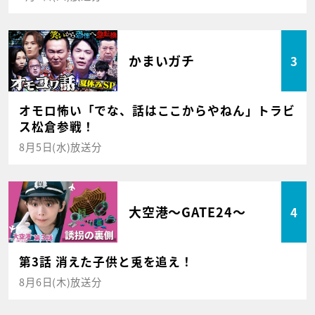
かまいガチ
3
オモロ怖い「でな、話はここからやねん」トラビ
ス松倉参戦！
8月5日(水)放送分
大空港～GATE24～
4
第3話 消えた子供と兎を追え！
8月6日(木)放送分