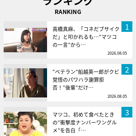
ランキング
RANKING
1
高橋真麻、「コネだブサイク
だ」と叩かれるも…“マツコ
の一言”から…
2026.08.05
2
“ベテラン”船越英一郎がクビ
覚悟のパワハラ謝罪拒
否！“後輩”だけ…
2026.08.05
3
マツコ、初めて食べたとき
の“衝撃度ナンバーワングル
メ”を告白「…