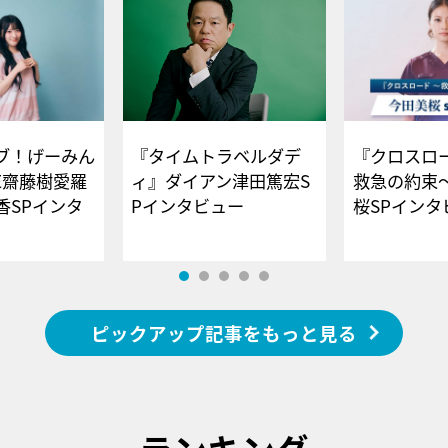
ブ！げーみん
『タイムトラベルダデ
『クロスロー
E齋藤樹愛羅
ィ』ダイアン津田篤宏S
救急の約束
香SPインタ
Pインタビュー
桜SPイ
ピックアップ記事をもっと見る