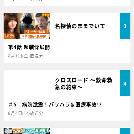
名探偵のままでいて
3
第4話 超戦慄展開
8月7日(金)放送分
クロスロード ～救命救
4
急の約束～
＃5 病院激震！パワハラ＆医療事故!?
8月4日(火)放送分