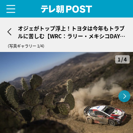
menu
テレ朝POST
オジェがトップ浮上！トヨタは今年もトラブ
ルに苦しむ【WRC：ラリー・メキシコDAY3
結果】
（写真ギャラリー 1/4）
1/4