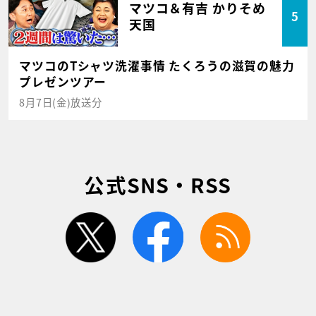
マツコ＆有吉 かりそめ
5
天国
マツコのTシャツ洗濯事情 たくろうの滋賀の魅力
プレゼンツアー
8月7日(金)放送分
公式SNS・RSS
twitter
facebook
rss