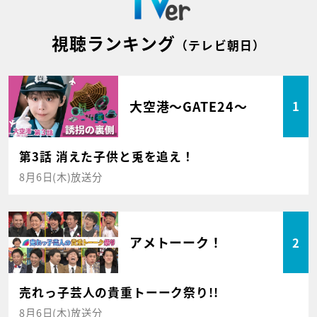
視聴ランキング
（テレビ朝日）
大空港～GATE24～
1
第3話 消えた子供と兎を追え！
8月6日(木)放送分
アメトーーク！
2
売れっ子芸人の貴重トーーク祭り!!
8月6日(木)放送分