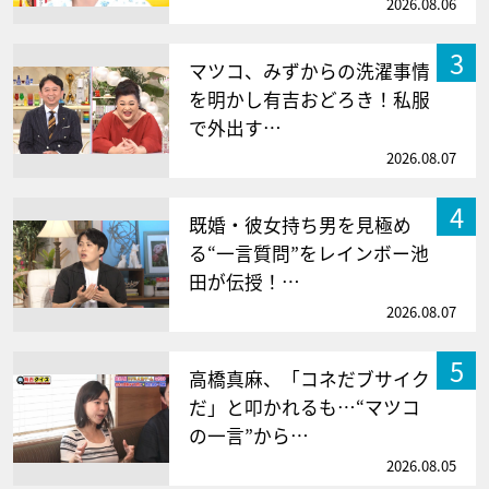
2026.08.06
3
マツコ、みずからの洗濯事情
を明かし有吉おどろき！私服
で外出す…
2026.08.07
4
既婚・彼女持ち男を見極め
る“一言質問”をレインボー池
田が伝授！…
2026.08.07
5
高橋真麻、「コネだブサイク
だ」と叩かれるも…“マツコ
の一言”から…
2026.08.05