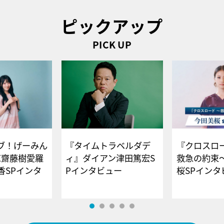
ピックアップ
PICK UP
ブ！げーみん
『タイムトラベルダデ
『クロスロー
E齋藤樹愛羅
ィ』ダイアン津田篤宏S
救急の約束
香SPインタ
Pインタビュー
桜SPイ