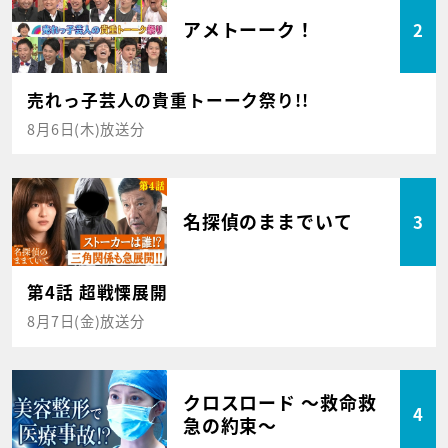
アメトーーク！
2
売れっ子芸人の貴重トーーク祭り!!
8月6日(木)放送分
名探偵のままでいて
3
第4話 超戦慄展開
8月7日(金)放送分
クロスロード ～救命救
4
急の約束～