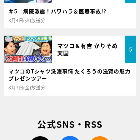
＃5 病院激震！パワハラ＆医療事故!?
8月4日(火)放送分
マツコ＆有吉 かりそめ
5
天国
マツコのTシャツ洗濯事情 たくろうの滋賀の魅力
プレゼンツアー
8月7日(金)放送分
公式SNS・RSS
twitter
facebook
rss