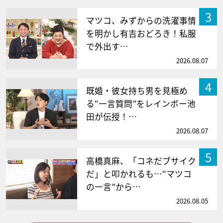
3
マツコ、みずからの洗濯事情
を明かし有吉おどろき！私服
で外出す…
2026.08.07
4
既婚・彼女持ち男を見極め
る“一言質問”をレインボー池
田が伝授！…
2026.08.07
5
高橋真麻、「コネだブサイク
だ」と叩かれるも…“マツコ
の一言”から…
2026.08.05