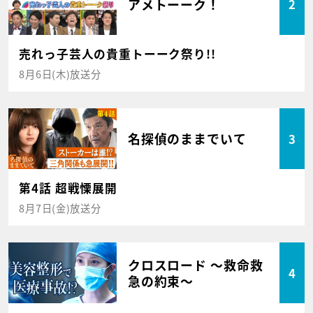
アメトーーク！
2
売れっ子芸人の貴重トーーク祭り!!
8月6日(木)放送分
名探偵のままでいて
3
第4話 超戦慄展開
8月7日(金)放送分
クロスロード ～救命救
4
急の約束～