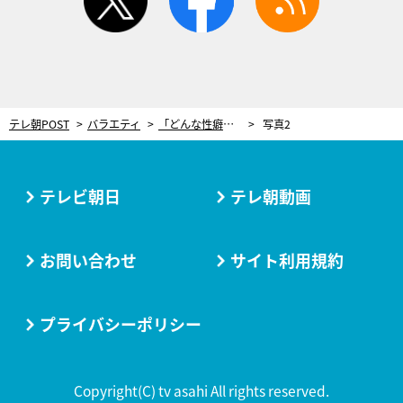
テレ朝POST
バラエティ
「どんな性癖でも受け入れる」人気タレントが恋人に頼まれた“特殊な行為”。思わずググったのは「目 舐められる範囲」
写真2
テレビ朝日
テレ朝動画
お問い合わせ
サイト利用規約
プライバシーポリシー
Copyright(C) tv asahi All rights reserved.