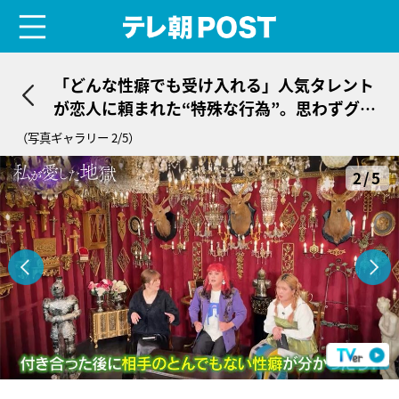
menu
テレ朝POST
「どんな性癖でも受け入れる」人気タレント
が恋人に頼まれた“特殊な行為”。思わずググ
ったのは「目 舐められる範囲」
（写真ギャラリー 2/5）
2/5