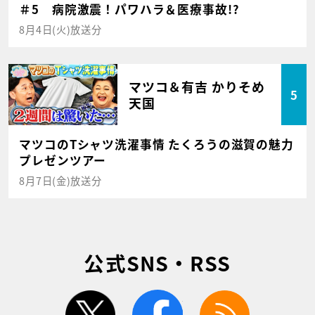
＃5 病院激震！パワハラ＆医療事故!?
8月4日(火)放送分
マツコ＆有吉 かりそめ
5
天国
マツコのTシャツ洗濯事情 たくろうの滋賀の魅力
プレゼンツアー
8月7日(金)放送分
公式SNS・RSS
twitter
facebook
rss