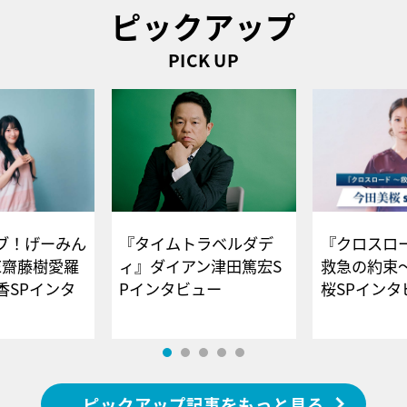
ピックアップ
PICK UP
ブ！げーみん
『タイムトラベルダデ
『クロスロー
E齋藤樹愛羅
ィ』ダイアン津田篤宏S
救急の約束
香SPインタ
Pインタビュー
桜SPイ
ピックアップ記事をもっと見る