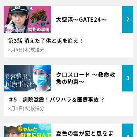
大空港～GATE24～
2
第3話 消えた子供と兎を追え！
8月6日(木)放送分
クロスロード ～救命救
3
急の約束～
＃5 病院激震！パワハラ＆医療事故!?
8月4日(火)放送分
夏色の雲が恋と嵐をま
4