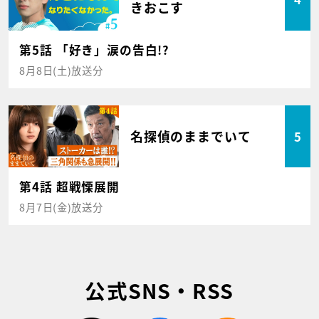
きおこす
第5話 「好き」涙の告白!?
8月8日(土)放送分
名探偵のままでいて
5
第4話 超戦慄展開
8月7日(金)放送分
公式SNS・RSS