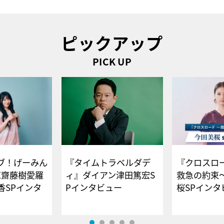
ピックアップ
PICK UP
ブ！げーみん
『タイムトラベルダデ
『クロスロー
E齋藤樹愛羅
ィ』ダイアン津田篤宏S
救急の約束
香SPインタ
Pインタビュー
桜SPイ