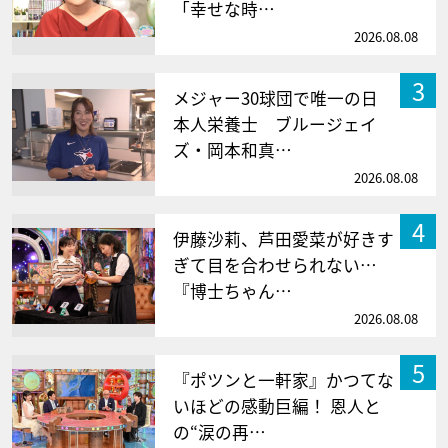
「幸せな時…
2026.08.08
3
メジャー30球団で唯一の日
本人栄養士 ブルージェイ
ズ・岡本和真…
2026.08.08
4
伊藤沙莉、芦田愛菜が好きす
ぎて目を合わせられない…
『博士ちゃん…
2026.08.08
5
『ポツンと一軒家』かつてな
いほどの感動巨編！ 恩人と
の“涙の再…