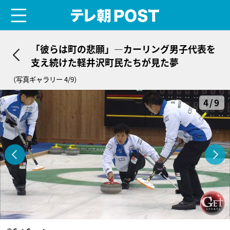
menu
テレ朝POST
「彼らは町の悲願」―カーリング男子代表を
支え続けた軽井沢町民たちが見た夢
（写真ギャラリー 4/9）
4/9