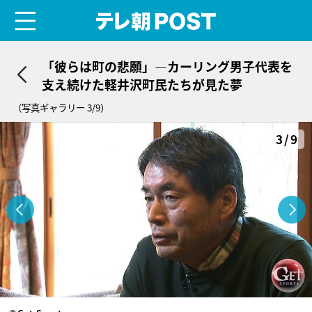
menu
テレ朝POST
「彼らは町の悲願」―カーリング男子代表を
支え続けた軽井沢町民たちが見た夢
（写真ギャラリー 3/9）
3/9