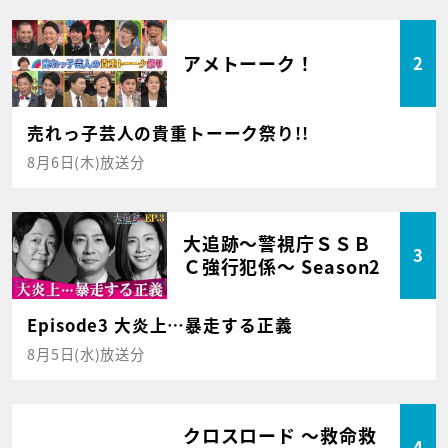
アメトーーク！
2
売れっ子芸人の貴重トーーク祭り!!
8月6日(木)放送分
大追跡～警視庁ＳＳＢ
3
Ｃ強行犯係～ Season2
Episode3 大炎上…暴走する正義
8月5日(水)放送分
クロスロード ～救命救
4