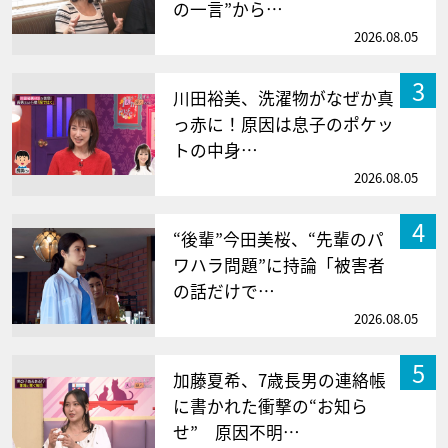
の一言”から…
2026.08.05
3
川田裕美、洗濯物がなぜか真
っ赤に！原因は息子のポケッ
トの中身…
2026.08.05
4
“後輩”今田美桜、“先輩のパ
ワハラ問題”に持論「被害者
の話だけで…
2026.08.05
5
加藤夏希、7歳長男の連絡帳
に書かれた衝撃の“お知ら
せ” 原因不明…