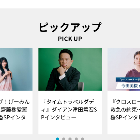
ピックアップ
PICK UP
ブ！げーみん
『タイムトラベルダデ
『クロスロー
E齋藤樹愛羅
ィ』ダイアン津田篤宏S
救急の約束
香SPインタ
Pインタビュー
桜SPイ