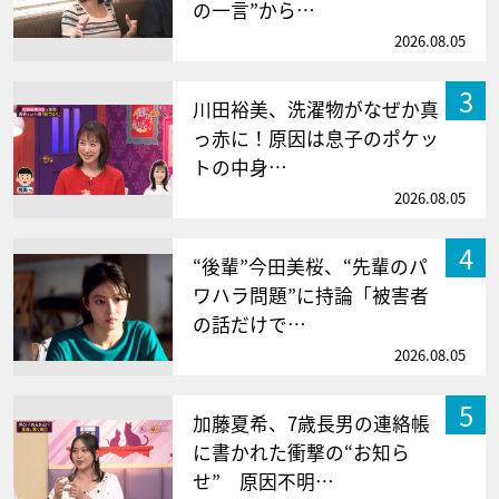
の一言”から…
2026.08.05
3
川田裕美、洗濯物がなぜか真
っ赤に！原因は息子のポケッ
トの中身…
2026.08.05
4
“後輩”今田美桜、“先輩のパ
ワハラ問題”に持論「被害者
の話だけで…
2026.08.05
5
加藤夏希、7歳長男の連絡帳
に書かれた衝撃の“お知ら
せ” 原因不明…