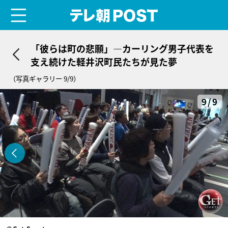
menu
テレ朝POST
「彼らは町の悲願」―カーリング男子代表を
支え続けた軽井沢町民たちが見た夢
（写真ギャラリー 9/9）
9/9