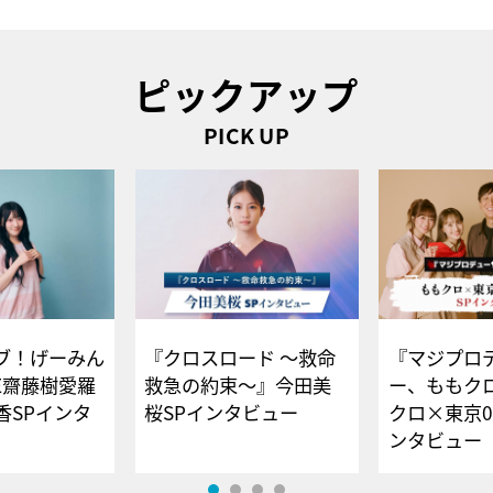
ピックアップ
PICK UP
ブ！げーみん
『クロスロード ～救命
『マジプロ
E齋藤樹愛羅
救急の約束～』今田美
ー、ももク
香SPインタ
桜SPインタビュー
クロ×東京0
ンタビュー