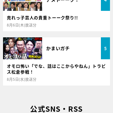
売れっ子芸人の貴重トーーク祭り!!
8月6日(木)放送分
かまいガチ
5
オモロ怖い「でな、話はここからやねん」トラビ
ス松倉参戦！
8月5日(水)放送分
公式SNS・RSS