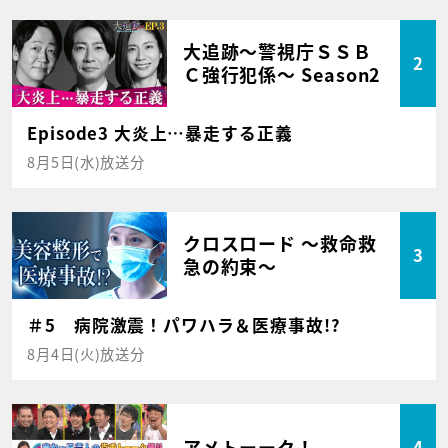
大追跡～警視庁ＳＳＢ
2
Ｃ強行犯係～ Season2
Episode3 大炎上…暴走する正義
8月5日(水)放送分
クロスロード ～救命救
3
急の約束～
＃5 病院激震！パワハラ＆医療事故!?
8月4日(火)放送分
アメトーーク！
4