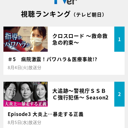
視聴ランキング
（テレビ朝日）
クロスロード ～救命救
1
急の約束～
＃5 病院激震！パワハラ＆医療事故!?
8月4日(火)放送分
大追跡～警視庁ＳＳＢ
2
Ｃ強行犯係～ Season2
Episode3 大炎上…暴走する正義
8月5日(水)放送分