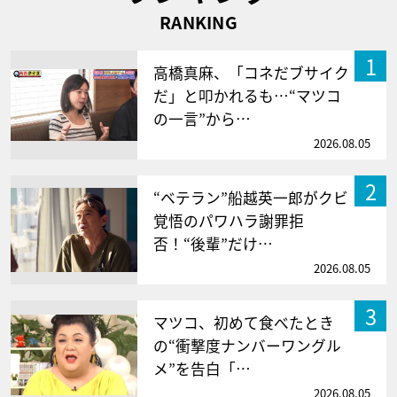
RANKING
1
高橋真麻、「コネだブサイク
だ」と叩かれるも…“マツコ
の一言”から…
2026.08.05
2
“ベテラン”船越英一郎がクビ
覚悟のパワハラ謝罪拒
否！“後輩”だけ…
2026.08.05
3
マツコ、初めて食べたとき
の“衝撃度ナンバーワングル
メ”を告白「…
2026.08.05