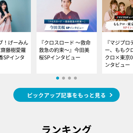
ブ！げーみん
『クロスロード ～救命
『マジプロ
E齋藤樹愛羅
救急の約束～』今田美
ー、ももク
香SPインタ
桜SPインタビュー
クロ×東京0
ンタビュー
ピックアップ記事をもっと見る
ランキング