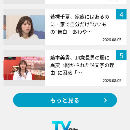
4
若槻千夏、家族にはあるの
に…家で自分だけ“ないも
の”告白 あわや…
2026.08.05
5
藤本美貴、14歳長男の服に
異変→聞かされた“4文字の理
由”に困惑「…
2026.08.05
もっと見る