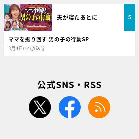
夫が寝たあとに
5
ママを振り回す 男の子の行動SP
8月4日(火)放送分
公式SNS・RSS
twitter
facebook
rss