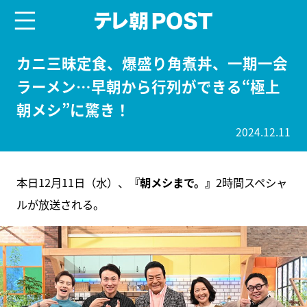
menu
テレ朝POST
カニ三昧定食、爆盛り角煮丼、一期一会
ラーメン…早朝から行列ができる“極上
朝メシ”に驚き！
2024.12.11
本日12月11日（水）、
『朝メシまで。』
2時間スペシャ
ルが放送される。