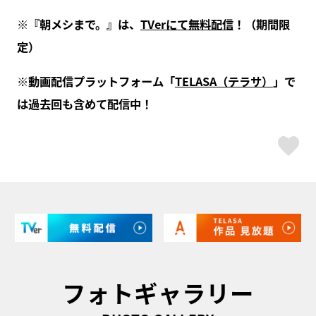
※『朝メシまで。』は、
TVerにて無料配信
！（期間限
定）
※動画配信プラットフォーム「
TELASA（テラサ）
」で
は過去回も含めて配信中！
ス
フォトギャラリー