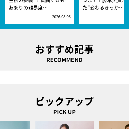
生初の挑戦”！奮闘するも…
つまで？藤本美貴が
あまりの難易度…
た“変わるきっか…
2026.08.06
2
おすすめ記事
RECOMMEND
ピックアップ
PICK UP