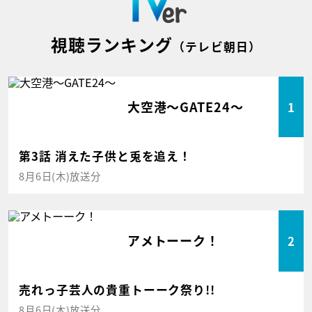
視聴ランキング
（テレビ朝日）
大空港～GATE24～
1
第3話 消えた子供と兎を追え！
8月6日(木)放送分
アメトーーク！
2
売れっ子芸人の貴重トーーク祭り!!
8月6日(木)放送分