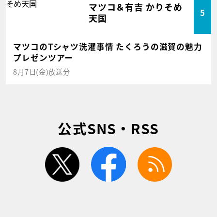
マツコ＆有吉 かりそめ
5
天国
マツコのTシャツ洗濯事情 たくろうの滋賀の魅力
プレゼンツアー
8月7日(金)放送分
公式SNS・RSS
twitter
facebook
rss