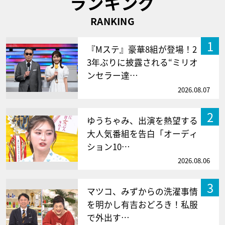
ランキング
RANKING
1
『Mステ』豪華8組が登場！2
3年ぶりに披露される“ミリオ
ンセラー達…
2026.08.07
2
ゆうちゃみ、出演を熱望する
大人気番組を告白「オーディ
ション10…
2026.08.06
3
マツコ、みずからの洗濯事情
を明かし有吉おどろき！私服
で外出す…