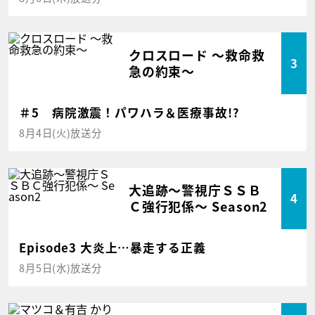
クロスロード ～救命救
3
急の約束～
＃5 病院激震！パワハラ＆医療事故!?
8月4日(火)放送分
大追跡～警視庁ＳＳＢ
4
Ｃ強行犯係～ Season2
Episode3 大炎上…暴走する正義
8月5日(水)放送分