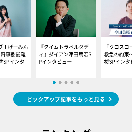
ブ！げーみん
『タイムトラベルダデ
『クロスロー
E齋藤樹愛羅
ィ』ダイアン津田篤宏S
救急の約束
香SPインタ
Pインタビュー
桜SPイ
ピックアップ記事をもっと見る