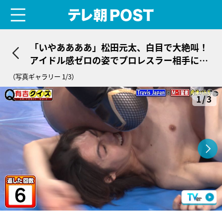
menu
テレ朝POST
「いやああああ」松田元太、白目で大絶叫！
アイドル感ゼロの姿でプロレスラー相手に根
性を見せ拍手喝采
（写真ギャラリー 1/3）
1/3