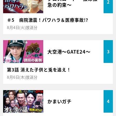
2
急の約束～
＃5 病院激震！パワハラ＆医療事故!?
8月4日(火)放送分
大空港～GATE24～
3
第3話 消えた子供と兎を追え！
8月6日(木)放送分
かまいガチ
4