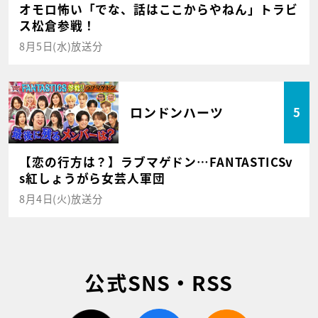
オモロ怖い「でな、話はここからやねん」トラビ
ス松倉参戦！
8月5日(水)放送分
ロンドンハーツ
5
【恋の行方は？】ラブマゲドン…FANTASTICSv
s紅しょうがら女芸人軍団
8月4日(火)放送分
公式SNS・RSS
twitter
facebook
rss