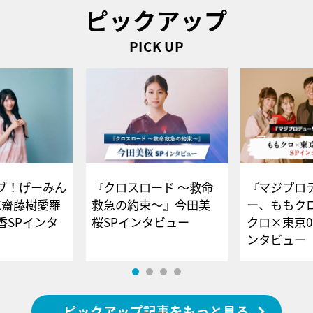
ピックアップ
PICK UP
ブ！げーみん
『クロスロード ～救命
『マジプロ
E齋藤樹愛羅
救急の約束～』今田美
ー、ももク
香SPインタ
桜SPインタビュー
クロ×東京0
ンタビュー
ピックアップ記事をもっと見る