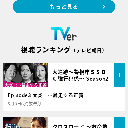
もっと見る
視聴ランキング
（テレビ朝日）
大追跡～警視庁ＳＳＢ
1
Ｃ強行犯係～ Season2
Episode3 大炎上…暴走する正義
8月5日(水)放送分
クロスロード ～救命救