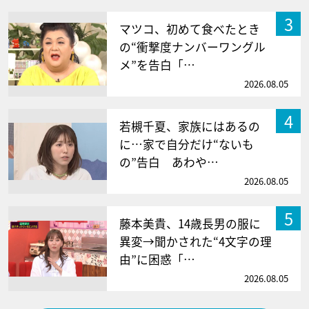
3
マツコ、初めて食べたとき
の“衝撃度ナンバーワングル
メ”を告白「…
2026.08.05
4
若槻千夏、家族にはあるの
に…家で自分だけ“ないも
の”告白 あわや…
2026.08.05
5
藤本美貴、14歳長男の服に
異変→聞かされた“4文字の理
由”に困惑「…
2026.08.05