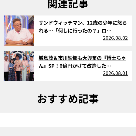
関連記事
サムネイル
サンドウィッチマン、12歳の少年に怒ら
れる…「何しに行ったの？」ロ…
2026.08.02
サムネイル
城島茂＆市川紗椰も大興奮の『博士ちゃ
ん』SP！6億円かけて改造した…
2026.08.01
おすすめ記事