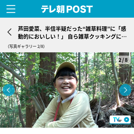
menu
テレ朝POST
芦田愛菜、半信半疑だった“雑草料理”に「感
動的においしい！」 自ら雑草クッキングにも
挑戦
（写真ギャラリー 2/8）
2/8