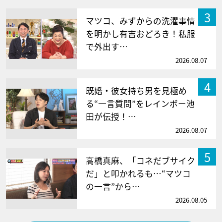
3
マツコ、みずからの洗濯事情
を明かし有吉おどろき！私服
で外出す…
2026.08.07
4
既婚・彼女持ち男を見極め
る“一言質問”をレインボー池
田が伝授！…
2026.08.07
5
高橋真麻、「コネだブサイク
だ」と叩かれるも…“マツコ
の一言”から…
2026.08.05