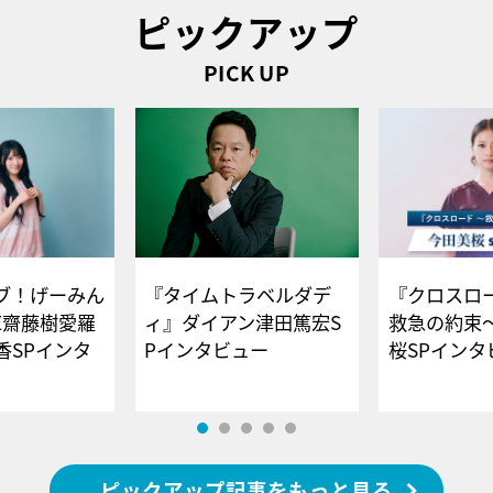
ピックアップ
PICK UP
ブ！げーみん
『タイムトラベルダデ
『クロスロー
E齋藤樹愛羅
ィ』ダイアン津田篤宏S
救急の約束
香SPインタ
Pインタビュー
桜SPイ
ピックアップ記事をもっと見る