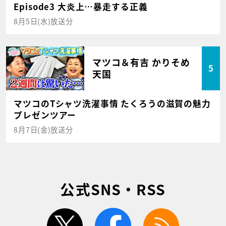
Episode3 大炎上…暴走する正義
8月5日(水)放送分
マツコ＆有吉 かりそめ
5
天国
マツコのTシャツ洗濯事情 たくろうの滋賀の魅力
プレゼンツアー
8月7日(金)放送分
公式SNS・RSS
twitter
facebook
rss