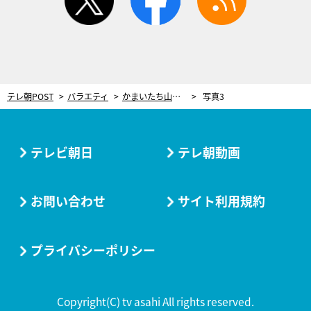
テレ朝POST
バラエティ
かまいたち山内、ロケ中に“酒ガブ飲み”の先輩にツッコミ！「このあと、あのちゃんの番組に出るんでしょ？」
写真3
テレビ朝日
テレ朝動画
お問い合わせ
サイト利用規約
プライバシーポリシー
Copyright(C) tv asahi All rights reserved.