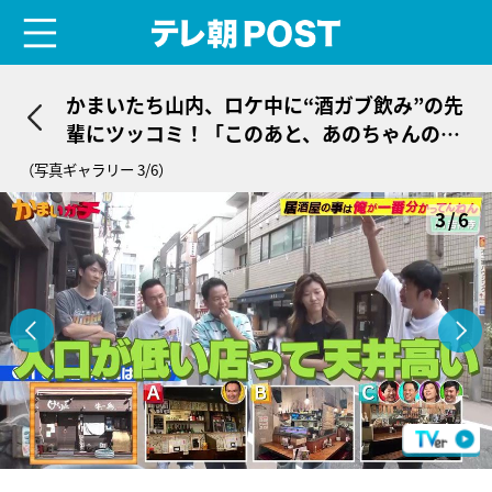
menu
テレ朝POST
かまいたち山内、ロケ中に“酒ガブ飲み”の先
輩にツッコミ！「このあと、あのちゃんの番
組に出るんでしょ？」
（写真ギャラリー 3/6）
3/6