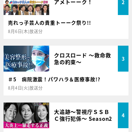
アメトーーク！
2
売れっ子芸人の貴重トーーク祭り!!
8月6日(木)放送分
クロスロード ～救命救
3
急の約束～
＃5 病院激震！パワハラ＆医療事故!?
8月4日(火)放送分
大追跡～警視庁ＳＳＢ
4
Ｃ強行犯係～ Season2