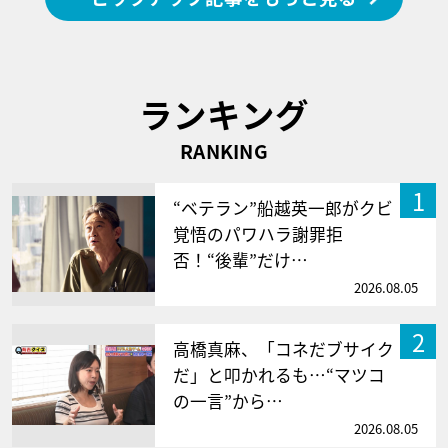
ランキング
RANKING
1
“ベテラン”船越英一郎がクビ
覚悟のパワハラ謝罪拒
否！“後輩”だけ…
2026.08.05
2
高橋真麻、「コネだブサイク
だ」と叩かれるも…“マツコ
の一言”から…
2026.08.05