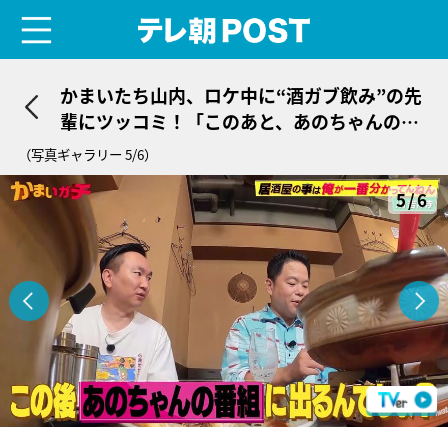
menu
テレ朝POST
かまいたち山内、ロケ中に“酒ガブ飲み”の先
輩にツッコミ！「このあと、あのちゃんの番
組に出るんでしょ？」
（写真ギャラリー 5/6）
5/6