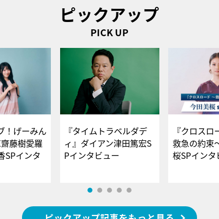
ピックアップ
PICK UP
ブ！げーみん
『タイムトラベルダデ
『クロスロー
E齋藤樹愛羅
ィ』ダイアン津田篤宏S
救急の約束
香SPインタ
Pインタビュー
桜SPイ
ピックアップ記事をもっと見る