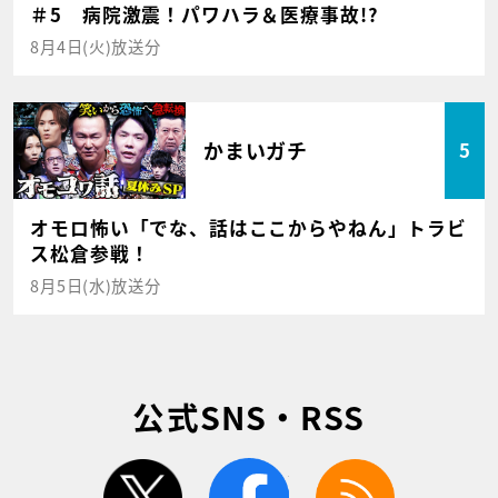
＃5 病院激震！パワハラ＆医療事故!?
8月4日(火)放送分
かまいガチ
5
オモロ怖い「でな、話はここからやねん」トラビ
ス松倉参戦！
8月5日(水)放送分
公式SNS・RSS
twitter
facebook
rss