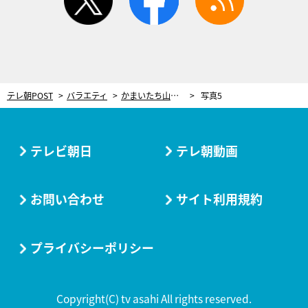
テレ朝POST
バラエティ
かまいたち山内、ロケ中に“酒ガブ飲み”の先輩にツッコミ！「このあと、あのちゃんの番組に出るんでしょ？」
写真5
テレビ朝日
テレ朝動画
お問い合わせ
サイト利用規約
プライバシーポリシー
Copyright(C) tv asahi All rights reserved.