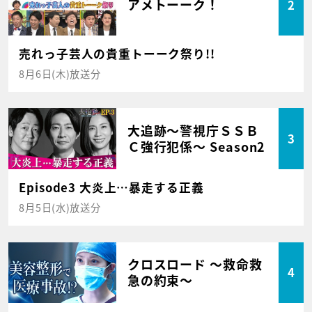
アメトーーク！
2
売れっ子芸人の貴重トーーク祭り!!
8月6日(木)放送分
大追跡～警視庁ＳＳＢ
3
Ｃ強行犯係～ Season2
Episode3 大炎上…暴走する正義
8月5日(水)放送分
クロスロード ～救命救
4
急の約束～