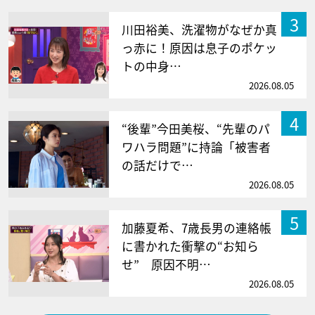
3
川田裕美、洗濯物がなぜか真
っ赤に！原因は息子のポケッ
トの中身…
2026.08.05
4
“後輩”今田美桜、“先輩のパ
ワハラ問題”に持論「被害者
の話だけで…
2026.08.05
5
加藤夏希、7歳長男の連絡帳
に書かれた衝撃の“お知ら
せ” 原因不明…
2026.08.05