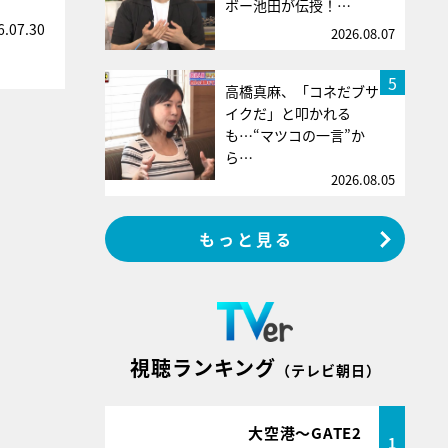
ボー池田が伝授！…
6.07.30
2026.08.07
5
高橋真麻、「コネだブサ
イクだ」と叩かれる
も…“マツコの一言”か
ら…
2026.08.05
もっと見る
視聴ランキング
（テレビ朝日）
大空港～GATE2
1