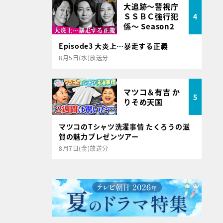
大追跡～警視庁
ＳＳＢＣ強行犯
4
係～ Season2
Episode3 大炎上…暴走する正義
8月5日(水)放送分
マツコ＆有吉 か
5
りそめ天国
マツコのTシャツ洗濯事情 たくろうの滋
賀の魅力プレゼンツアー
8月7日(金)放送分