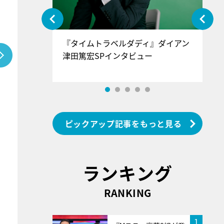
ぐ』＝LOV
『タイムトラベルダディ』ダイアン
『
香SPインタ
津田篤宏SPインタビュー
～
ピックアップ記事をもっと見る
ランキング
RANKING
1