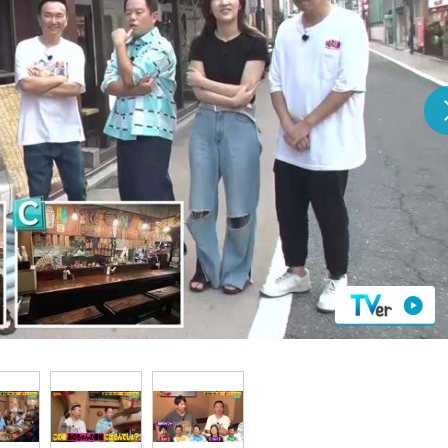
『アイ＝ラブ！げーみん
E齋藤樹愛羅＆佐々木舞
ビュー