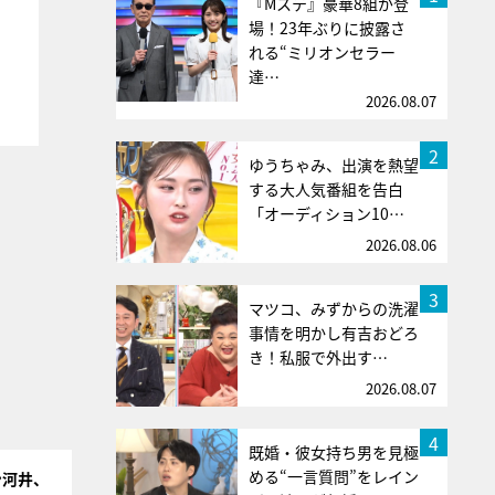
『Mステ』豪華8組が登
場！23年ぶりに披露さ
れる“ミリオンセラー
達…
2026.08.07
2
ゆうちゃみ、出演を熱望
する大人気番組を告白
「オーディション10…
2026.08.06
3
マツコ、みずからの洗濯
事情を明かし有吉おどろ
き！私服で外出す…
2026.08.07
4
既婚・彼女持ち男を見極
める“一言質問”をレイン
ン河井、