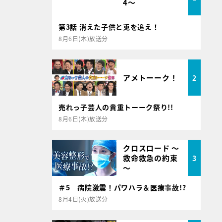
4～
第3話 消えた子供と兎を追え！
8月6日(木)放送分
アメトーーク！
2
売れっ子芸人の貴重トーーク祭り!!
8月6日(木)放送分
クロスロード ～
救命救急の約束
3
～
＃5 病院激震！パワハラ＆医療事故!?
8月4日(火)放送分