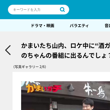
ドラマ・映画
バラエティ
音
かまいたち山内、ロケ中に“酒
のちゃんの番組に出るんでしょ
（写真ギャラリー 2/6）