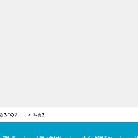
かまいたち山内、ロケ中に“酒ガブ飲み”の先輩にツッコミ！「このあと、あのちゃんの番組に出るんでしょ？」
写真2
レ朝動画
お問い合わせ
サイト利用規約
プ