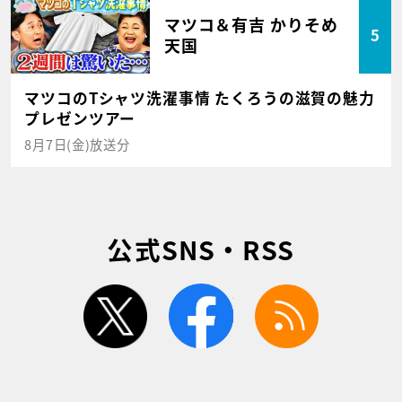
マツコ＆有吉 かりそめ
5
天国
マツコのTシャツ洗濯事情 たくろうの滋賀の魅力
プレゼンツアー
8月7日(金)放送分
公式SNS・RSS
twitter
facebook
rss