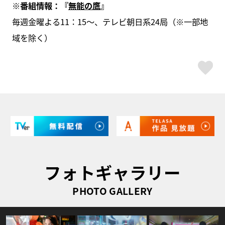
※番組情報：『
無能の鷹
』
毎週金曜よる11：15～、テレビ朝日系24局（※一部地
域を除く）
ス
フォトギャラリー
PHOTO GALLERY