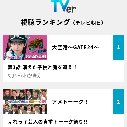
視聴ランキング
（テレビ朝日）
大空港～GATE24～
1
第3話 消えた子供と兎を追え！
8月6日(木)放送分
アメトーーク！
2
売れっ子芸人の貴重トーーク祭り!!