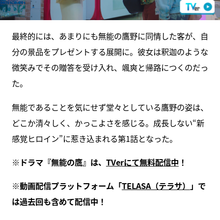
最終的には、あまりにも無能の鷹野に同情した客が、自
分の景品をプレゼントする展開に。彼女は釈迦のような
微笑みでその贈答を受け入れ、颯爽と帰路につくのだっ
た。
無能であることを気にせず堂々としている鷹野の姿は、
どこか清々しく、かっこよさを感じる。成長しない“新
感覚ヒロイン”に惹き込まれる第1話となった。
※ドラマ『無能の鷹』は、
TVerにて無料配信中
！
※動画配信プラットフォーム「
TELASA（テラサ）
」で
は過去回も含めて配信中！