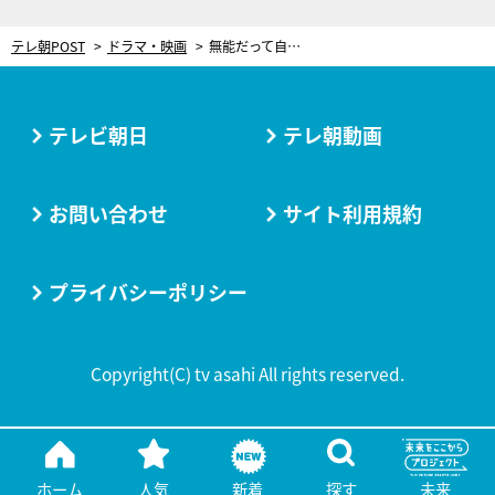
テレ朝POST
ドラマ・映画
無能だって自信があればかっこいい!? 菜々緒、“ド下手なクレーンゲーム”でもギャラリーを魅了＜無能の鷹＞
テレビ朝日
テレ朝動画
お問い合わせ
サイト利用規約
プライバシーポリシー
Copyright(C) tv asahi All rights reserved.
ホーム
人気
新着
探す
未来