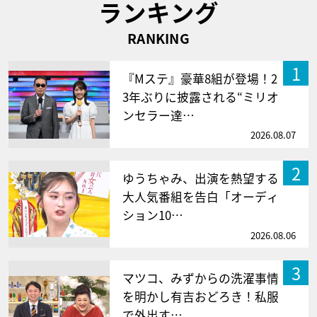
ランキング
RANKING
1
『Mステ』豪華8組が登場！2
3年ぶりに披露される“ミリオ
ンセラー達…
2026.08.07
2
ゆうちゃみ、出演を熱望する
大人気番組を告白「オーディ
ション10…
2026.08.06
3
マツコ、みずからの洗濯事情
を明かし有吉おどろき！私服
で外出す…