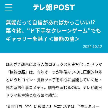
menu
テレ朝POST
無能だって自信があればかっこいい!?
菜々緒、“ド下手なクレーンゲーム”でも
ギャラリーを魅了＜無能の鷹＞
2024.10.12
はんざき朝未による人気コミックスを実写化したドラマ
『
無能の鷹
』は、有能オーラが半端ないのに圧倒的無能
というヒロイン・鷹野ツメ子を中心に展開していく超・
脱力系お仕事コメディ。鷹野を演じるのは、テレビ朝日
ドラマ初主演となる菜々緒だ。
10月11日（金）に放送された第1話では、“デキるオー