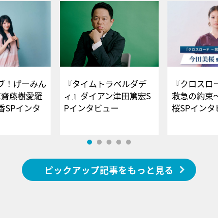
ブ！げーみん
『タイムトラベルダデ
『クロスロー
E齋藤樹愛羅
ィ』ダイアン津田篤宏S
救急の約束
香SPインタ
Pインタビュー
桜SPイ
ピックアップ記事をもっと見る