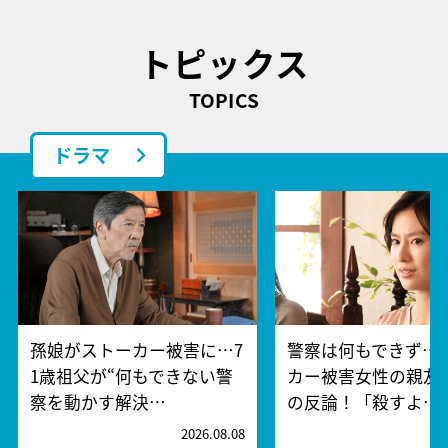
トピックス
TOPICS
ドラマ
孫娘がストーカー被害に…7
警察は何もできず…
1歳祖父が“何もできない警
カー被害女性の親友
察を動かす解決…
の反論！「殺すよ…
2026.08.08
2