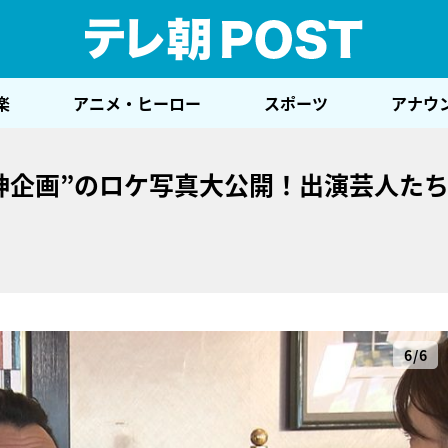
テレ
楽
アニメ・ヒーロー
スポーツ
アナウ
神企画”のロケ写真大公開！出演芸人た
6/6