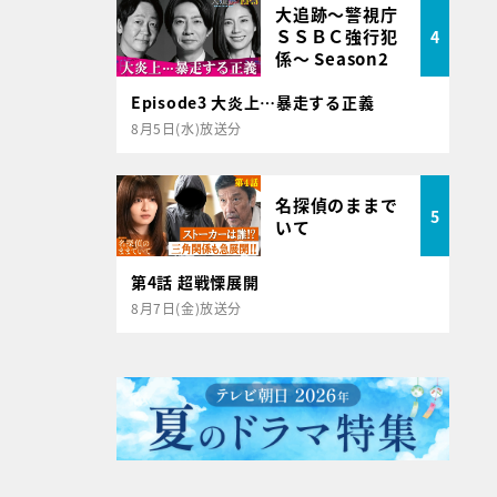
大追跡～警視庁
ＳＳＢＣ強行犯
4
係～ Season2
Episode3 大炎上…暴走する正義
8月5日(水)放送分
名探偵のままで
5
いて
第4話 超戦慄展開
8月7日(金)放送分