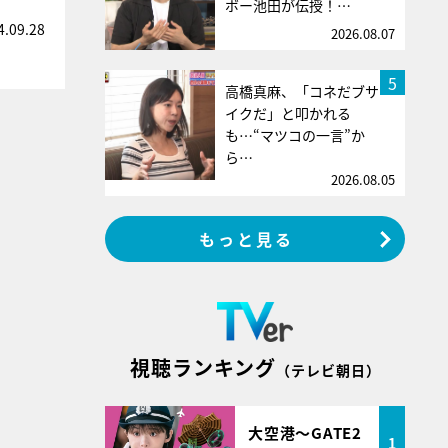
ボー池田が伝授！…
4.09.28
2026.08.07
5
高橋真麻、「コネだブサ
イクだ」と叩かれる
も…“マツコの一言”か
ら…
2026.08.05
もっと見る
視聴ランキング
（テレビ朝日）
大空港～GATE2
1