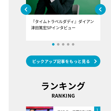
ぐ』＝LOV
『タイムトラベルダディ』ダイアン
『
香SPインタ
津田篤宏SPインタビュー
～
ピックアップ記事をもっと見る
ランキング
RANKING
1