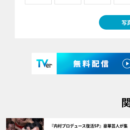
写
サムネイル
『内村プロデュース復活SP』豪華芸人が集