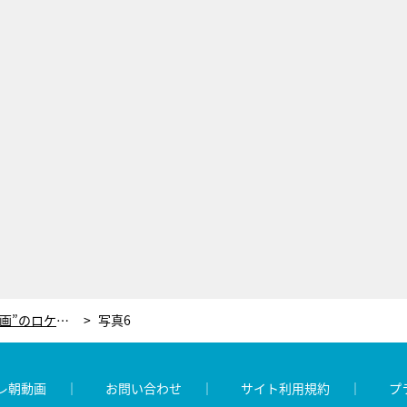
『内村プロデュース復活SP』“神企画”のロケ写真大公開！出演芸人たちのコメントも到着
写真6
レ朝動画
お問い合わせ
サイト利用規約
プ