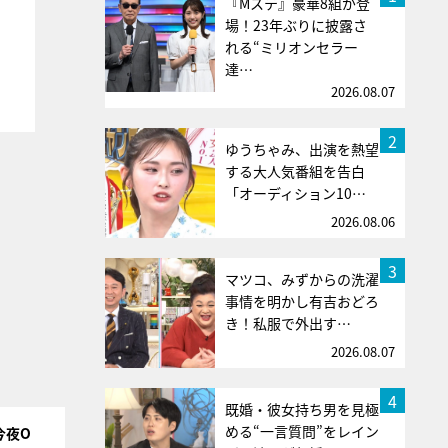
『Mステ』豪華8組が登
場！23年ぶりに披露さ
れる“ミリオンセラー
達…
2026.08.07
2
ゆうちゃみ、出演を熱望
する大人気番組を告白
「オーディション10…
2026.08.06
3
マツコ、みずからの洗濯
事情を明かし有吉おどろ
き！私服で外出す…
2026.08.07
4
既婚・彼女持ち男を見極
める“一言質問”をレイン
今夜O