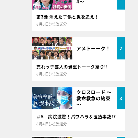
4～
第3話 消えた子供と兎を追え！
8月6日(木)放送分
アメトーーク！
2
売れっ子芸人の貴重トーーク祭り!!
8月6日(木)放送分
クロスロード ～
救命救急の約束
3
～
＃5 病院激震！パワハラ＆医療事故!?
8月4日(火)放送分