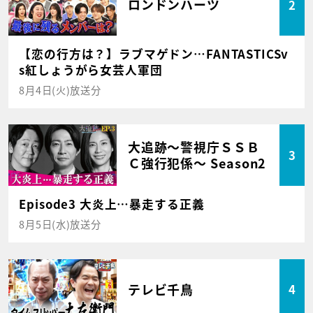
ロンドンハーツ
2
【恋の行方は？】ラブマゲドン…FANTASTICSv
s紅しょうがら女芸人軍団
8月4日(火)放送分
大追跡～警視庁ＳＳＢ
3
Ｃ強行犯係～ Season2
Episode3 大炎上…暴走する正義
8月5日(水)放送分
テレビ千鳥
4