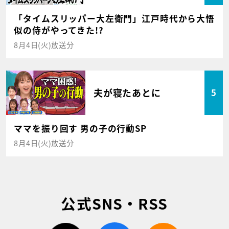
「タイムスリッパー大左衛門」江戸時代から大悟
似の侍がやってきた!?
8月4日(火)放送分
夫が寝たあとに
5
ママを振り回す 男の子の行動SP
8月4日(火)放送分
公式SNS・RSS
twitter
facebook
rss