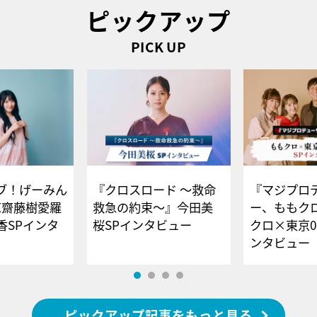
ピックアップ
PICK UP
ブ！げーみん
『クロスロード ～救命
『マジプロ
E齋藤樹愛羅
救急の約束～』今田美
ー、ももク
香SPインタ
桜SPインタビュー
クロ×東京0
ンタビュー
ピックアップ記事をもっと見る