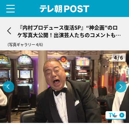
menu
テレ朝POST
『内村プロデュース復活SP』“神企画”のロ
ケ写真大公開！出演芸人たちのコメントも到
着
（写真ギャラリー 4/6）
4/6