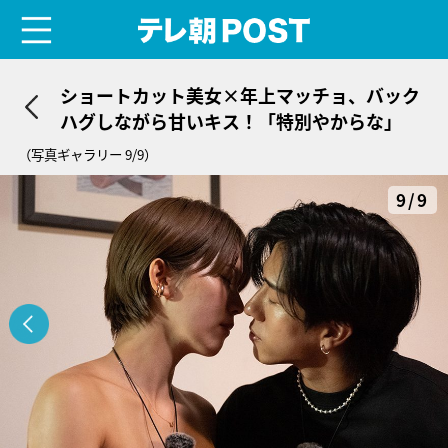
menu
テレ朝POST
ショートカット美女×年上マッチョ、バック
ハグしながら甘いキス！「特別やからな」
（写真ギャラリー 9/9）
9/9