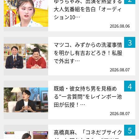
ゆうちゃみ、出演を熱望する
大人気番組を告白「オーディ
ション10…
2026.08.06
3
マツコ、みずからの洗濯事情
を明かし有吉おどろき！私服
で外出す…
2026.08.07
4
既婚・彼女持ち男を見極め
る“一言質問”をレインボー池
田が伝授！…
2026.08.07
5
高橋真麻、「コネだブサイク