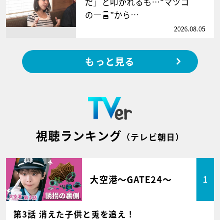
だ」と叩かれるも…“マツコ
の一言”から…
2026.08.05
もっと見る
視聴ランキング
（テレビ朝日）
大空港～GATE24～
1
第3話 消えた子供と兎を追え！