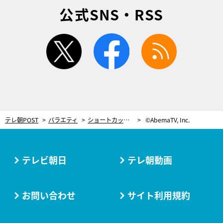
公式SNS・RSS
twitter
facebook
rss
テレ朝POST
バラエティ
ショートカット美女×年上マッチョ、バックハグしながら甘いキス！「特別やからな」
©AbemaTV, Inc.
テレビ朝日
テレ朝動画
お問い合わせ
サイト利用規約