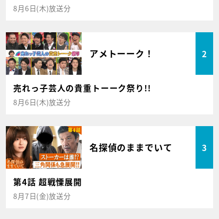
8月6日(木)放送分
アメトーーク！
2
売れっ子芸人の貴重トーーク祭り!!
8月6日(木)放送分
名探偵のままでいて
3
第4話 超戦慄展開
8月7日(金)放送分