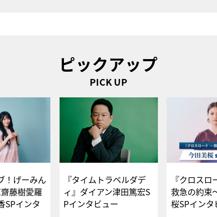
ピックアップ
PICK UP
ブ！げーみん
『タイムトラベルダデ
『クロスロー
E齋藤樹愛羅
ィ』ダイアン津田篤宏S
救急の約束
香SPインタ
Pインタビュー
桜SPイ