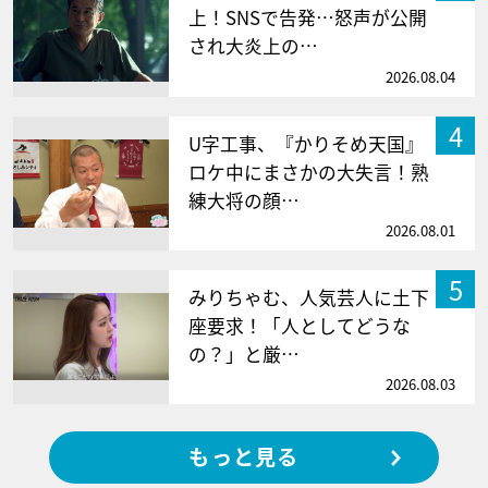
上！SNSで告発…怒声が公開
され大炎上の…
2026.08.04
4
U字工事、『かりそめ天国』
ロケ中にまさかの大失言！熟
練大将の顔…
2026.08.01
5
みりちゃむ、人気芸人に土下
座要求！「人としてどうな
の？」と厳…
2026.08.03
もっと見る