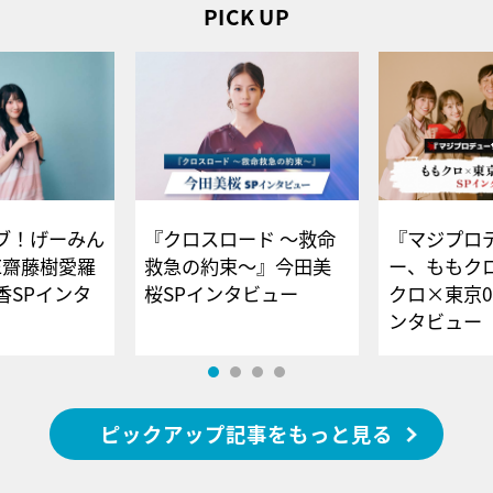
PICK UP
ブ！げーみん
『クロスロード ～救命
『マジプロ
E齋藤樹愛羅
救急の約束～』今田美
ー、ももク
香SPインタ
桜SPインタビュー
クロ×東京0
ンタビュー
ピックアップ記事をもっと見る