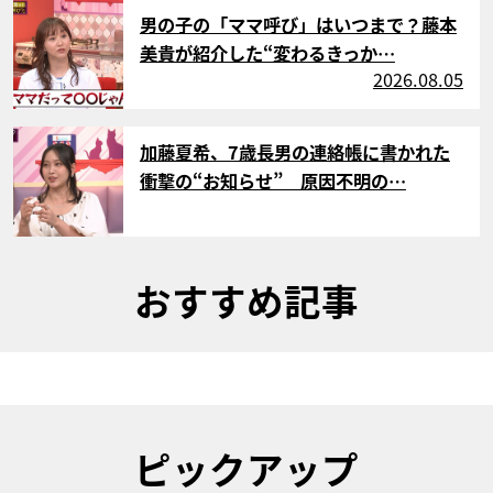
サムネイル
男の子の「ママ呼び」はいつまで？藤本
美貴が紹介した“変わるきっか…
2026.08.05
サムネイル
加藤夏希、7歳長男の連絡帳に書かれた
衝撃の“お知らせ” 原因不明の…
おすすめ記事
ピックアップ