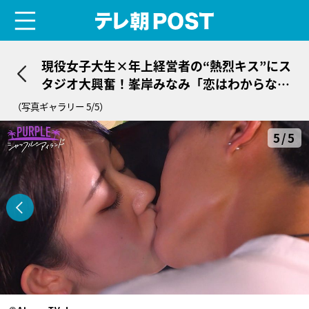
menu
テレ朝POST
現役女子大生×年上経営者の“熱烈キス”にス
タジオ大興奮！峯岸みなみ「恋はわからな
い」
（写真ギャラリー 5/5）
5/5