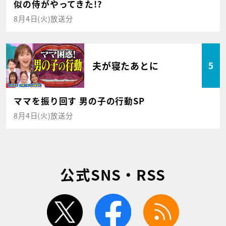
似の侍がやってきた!?
8月4日(火)放送分
夫が寝たあとに
5
ママを振り回す 男の子の行動SP
8月4日(火)放送分
公式SNS・RSS
twitter
facebook
rss