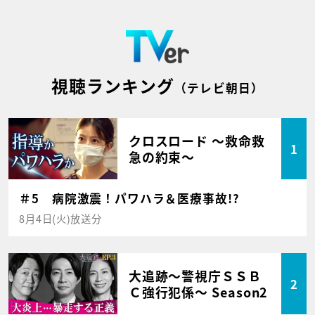
視聴ランキング
（テレビ朝日）
クロスロード ～救命救
1
急の約束～
＃5 病院激震！パワハラ＆医療事故!?
8月4日(火)放送分
大追跡～警視庁ＳＳＢ
2
Ｃ強行犯係～ Season2