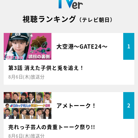
視聴ランキング
（テレビ朝日）
大空港～GATE24～
1
第3話 消えた子供と兎を追え！
8月6日(木)放送分
アメトーーク！
2
売れっ子芸人の貴重トーーク祭り!!
8月6日(木)放送分