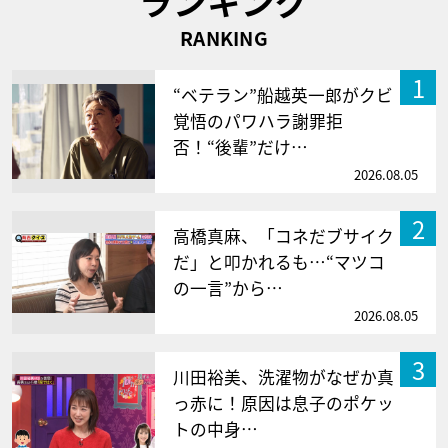
ランキング
RANKING
1
“ベテラン”船越英一郎がクビ
覚悟のパワハラ謝罪拒
否！“後輩”だけ…
2026.08.05
2
高橋真麻、「コネだブサイク
だ」と叩かれるも…“マツコ
の一言”から…
2026.08.05
3
川田裕美、洗濯物がなぜか真
っ赤に！原因は息子のポケッ
トの中身…