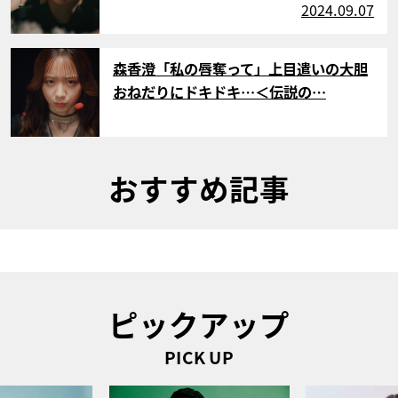
2024.09.07
サムネイル
森香澄「私の唇奪って」上目遣いの大胆
おねだりにドキドキ…＜伝説の…
おすすめ記事
ピックアップ
PICK UP