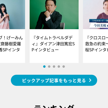
ブ！げーみん
『タイムトラベルダデ
『クロスロー
E齋藤樹愛羅
ィ』ダイアン津田篤宏S
救急の約束
香SPインタ
Pインタビュー
桜SPイ
ピックアップ記事をもっと見る