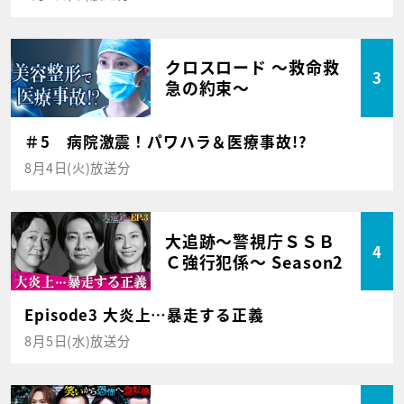
クロスロード ～救命救
3
急の約束～
＃5 病院激震！パワハラ＆医療事故!?
8月4日(火)放送分
大追跡～警視庁ＳＳＢ
4
Ｃ強行犯係～ Season2
Episode3 大炎上…暴走する正義
8月5日(水)放送分