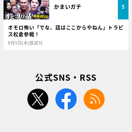
かまいガチ
5
オモロ怖い「でな、話はここからやねん」トラビ
ス松倉参戦！
8月5日(水)放送分
公式SNS・RSS
twitter
facebook
rss