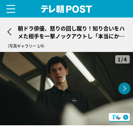
menu
テレ朝POST
朝ドラ俳優、怒りの回し蹴り！知り合いをハ
メた相手を一撃ノックアウトし「本当にかっ
こいい」＜伝説の頭 翔＞
（写真ギャラリー 1/4）
1/4