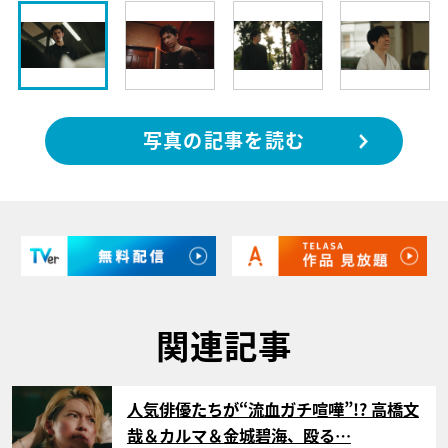
写真の記事を読む
関連記事
サムネイル
人気俳優たちが“流血ガチ喧嘩”!? 高橋文
哉＆カルマ＆金城碧海、殴る…