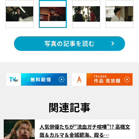
写真の記事を読む
関連記事
サムネイル
人気俳優たちが“流血ガチ喧嘩”!? 高橋文
哉＆カルマ＆金城碧海、殴る…