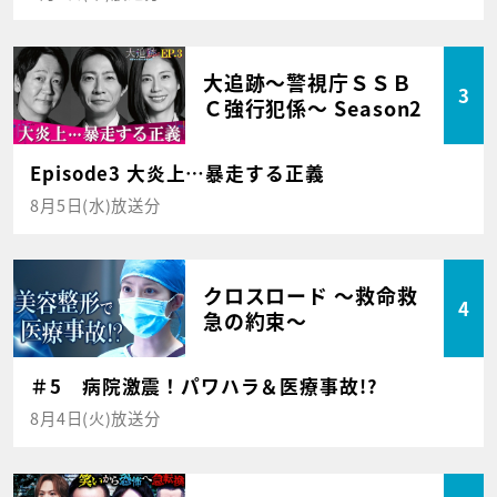
大追跡～警視庁ＳＳＢ
3
Ｃ強行犯係～ Season2
Episode3 大炎上…暴走する正義
8月5日(水)放送分
クロスロード ～救命救
4
急の約束～
＃5 病院激震！パワハラ＆医療事故!?
8月4日(火)放送分