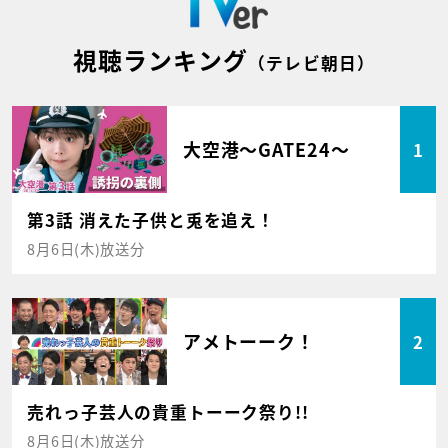
視聴ランキング
（テレビ朝日）
大空港～GATE24～
1
第3話 消えた子供と兎を追え！
8月6日(木)放送分
アメトーーク！
2
売れっ子芸人の貴重トーーク祭り!!
8月6日(木)放送分