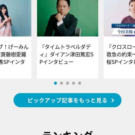
ブ！げーみん
『タイムトラベルダデ
『クロスロー
E齋藤樹愛羅
ィ』ダイアン津田篤宏S
救急の約束
香SPインタ
Pインタビュー
桜SPイ
ピックアップ記事をもっと見る