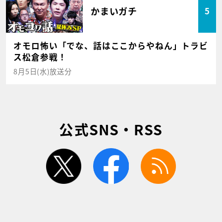
かまいガチ
5
オモロ怖い「でな、話はここからやねん」トラビ
ス松倉参戦！
8月5日(水)放送分
公式SNS・RSS
twitter
facebook
rss