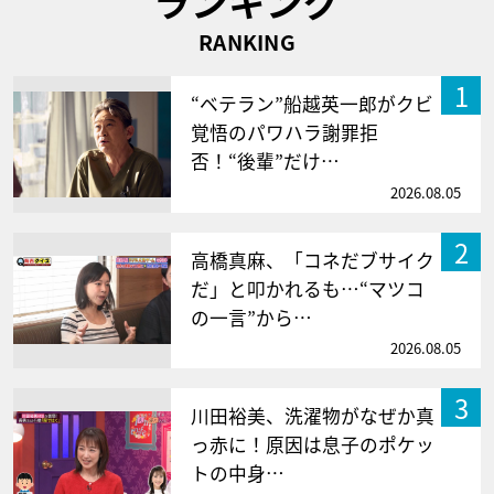
ランキング
RANKING
1
“ベテラン”船越英一郎がクビ
覚悟のパワハラ謝罪拒
否！“後輩”だけ…
2026.08.05
2
高橋真麻、「コネだブサイク
だ」と叩かれるも…“マツコ
の一言”から…
2026.08.05
3
川田裕美、洗濯物がなぜか真
っ赤に！原因は息子のポケッ
トの中身…