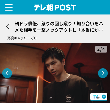
menu
テレ朝POST
朝ドラ俳優、怒りの回し蹴り！知り合いをハ
メた相手を一撃ノックアウトし「本当にかっ
こいい」＜伝説の頭 翔＞
（写真ギャラリー 2/4）
2/4