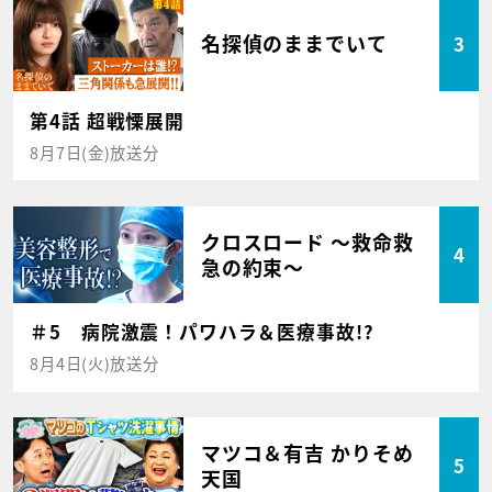
名探偵のままでいて
3
第4話 超戦慄展開
8月7日(金)放送分
クロスロード ～救命救
4
急の約束～
＃5 病院激震！パワハラ＆医療事故!?
8月4日(火)放送分
マツコ＆有吉 かりそめ
5
天国