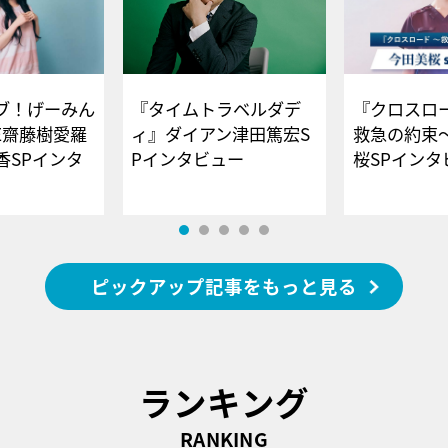
ブ！げーみん
『タイムトラベルダデ
『クロスロー
E齋藤樹愛羅
ィ』ダイアン津田篤宏S
救急の約束
香SPインタ
Pインタビュー
桜SPイ
ピックアップ記事をもっと見る
ランキング
RANKING