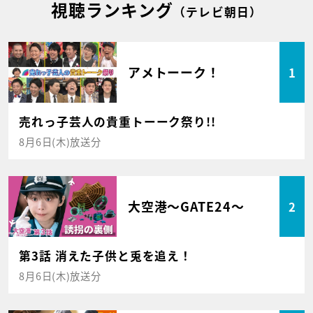
視聴ランキング
（テレビ朝日）
アメトーーク！
1
売れっ子芸人の貴重トーーク祭り!!
8月6日(木)放送分
大空港～GATE24～
2
第3話 消えた子供と兎を追え！
8月6日(木)放送分