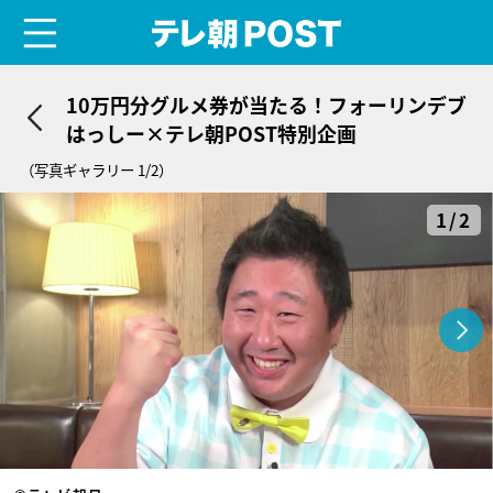
menu
テレ朝POST
10万円分グルメ券が当たる！フォーリンデブ
はっしー×テレ朝POST特別企画
（写真ギャラリー 1/2）
1/2