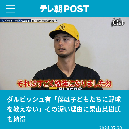
menu
テレ朝POST
ダルビッシュ有「僕は子どもたちに野球
を教えない」その深い理由に栗山英樹氏
も納得
2024.07.20