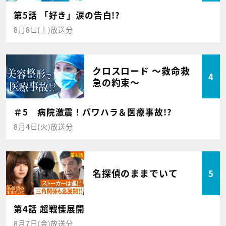
第5話 「好き」涙の告白!?
8月8日(土)放送分
クロスロード ～救命救
4
急の約束～
＃5 病院激震！パワハラ＆医療事故!?
8月4日(火)放送分
名探偵のままでいて
5
第4話 超戦慄展開
8月7日(金)放送分