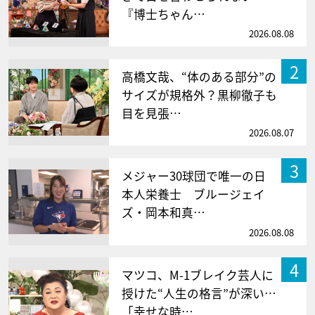
『博士ちゃん…
2026.08.08
2
高橋文哉、“体のある部分”の
サイズが規格外？黒柳徹子も
目を見張…
2026.08.07
3
メジャー30球団で唯一の日
本人栄養士 ブルージェイ
ズ・岡本和真…
2026.08.08
4
マツコ、M-1ブレイク芸人に
授けた“人生の格言”が深い…
「幸せな時…