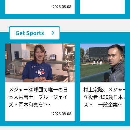
2026.08.08
2
Get Sports
メジャー30球団で唯一の日
村上宗隆、メジャー
本人栄養士 ブルージェイ
立役者は30歳日本人
ズ・岡本和真を“…
スト 一般企業…
2026.08.08
2