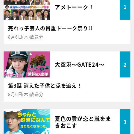
アメトーーク！
1
売れっ子芸人の貴重トーーク祭り!!
8月6日(木)放送分
大空港～GATE24～
2
第3話 消えた子供と兎を追え！
8月6日(木)放送分
夏色の雲が恋と嵐をま
3
きおこす