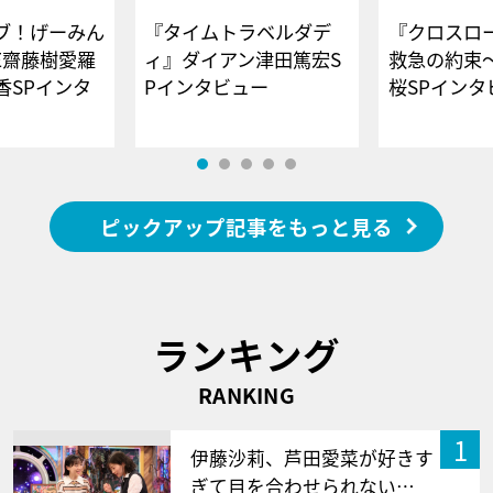
ブ！げーみん
『タイムトラベルダデ
『クロスロー
E齋藤樹愛羅
ィ』ダイアン津田篤宏S
救急の約束
香SPインタ
Pインタビュー
桜SPイ
ピックアップ記事をもっと見る
ランキング
RANKING
1
伊藤沙莉、芦田愛菜が好きす
ぎて目を合わせられない…