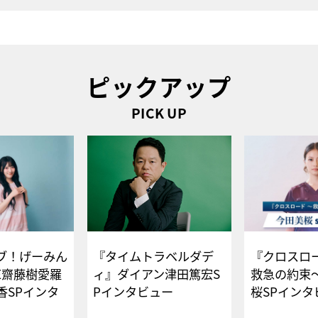
ピックアップ
PICK UP
ブ！げーみん
『タイムトラベルダデ
『クロスロー
E齋藤樹愛羅
ィ』ダイアン津田篤宏S
救急の約束
香SPインタ
Pインタビュー
桜SPイ