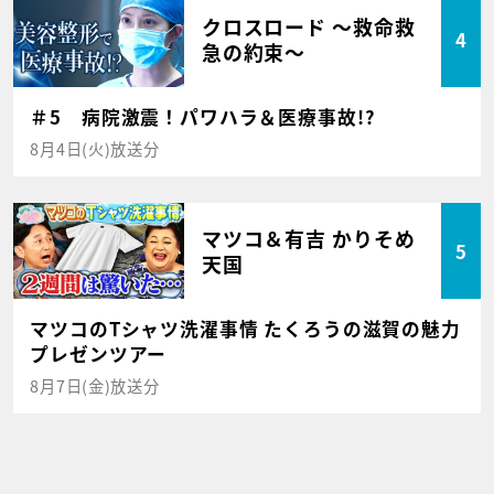
クロスロード ～救命救
4
急の約束～
＃5 病院激震！パワハラ＆医療事故!?
8月4日(火)放送分
マツコ＆有吉 かりそめ
5
天国
マツコのTシャツ洗濯事情 たくろうの滋賀の魅力
プレゼンツアー
8月7日(金)放送分