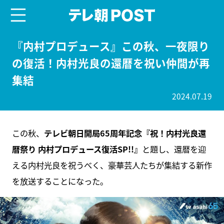
menu
テレ朝POST
『内村プロデュース』この秋、一夜限り
の復活！内村光良の還暦を祝い仲間が再
集結
2024.07.19
この秋、
テレビ朝日開局65周年記念『祝！内村光良還
暦祭り 内村プロデュース復活SP!!』
と題し、還暦を迎
える内村光良を祝うべく、豪華芸人たちが集結する新作
を放送することになった。