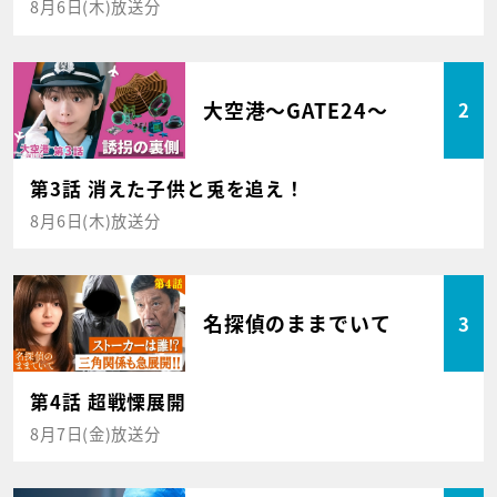
8月6日(木)放送分
大空港～GATE24～
2
第3話 消えた子供と兎を追え！
8月6日(木)放送分
名探偵のままでいて
3
第4話 超戦慄展開
8月7日(金)放送分