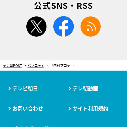
公式SNS・RSS
twitter
facebook
rss
テレ朝POST
バラエティ
『内村プロデュース』この秋、一夜限りの復活！内村光良の還暦を祝い仲間が再集結
テレビ朝日
テレ朝動画
お問い合わせ
サイト利用規約