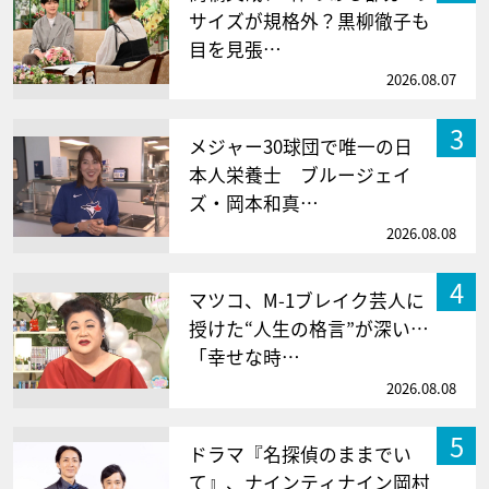
サイズが規格外？黒柳徹子も
目を見張…
2026.08.07
3
メジャー30球団で唯一の日
本人栄養士 ブルージェイ
ズ・岡本和真…
2026.08.08
4
マツコ、M-1ブレイク芸人に
授けた“人生の格言”が深い…
「幸せな時…
2026.08.08
5
ドラマ『名探偵のままでい
て』、ナインティナイン岡村