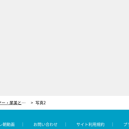
『科捜研の女』に名バイプレイヤー・尾美としのりが3度目の出演！疑惑の“親バカ市長”役で登場
写真2
レ朝動画
お問い合わせ
サイト利用規約
プ