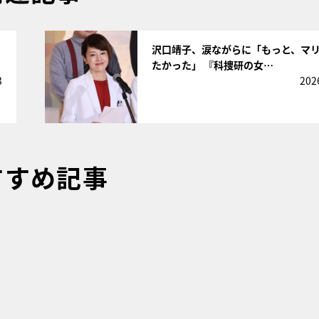
サムネイル
沢口靖子、涙ながらに「もっと、マ
たかった」 『科捜研の女…
3
202
すすめ記事