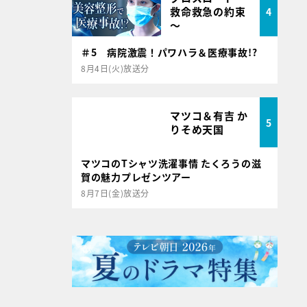
救命救急の約束
4
～
＃5 病院激震！パワハラ＆医療事故!?
8月4日(火)放送分
マツコ＆有吉 か
5
りそめ天国
マツコのTシャツ洗濯事情 たくろうの滋
賀の魅力プレゼンツアー
8月7日(金)放送分