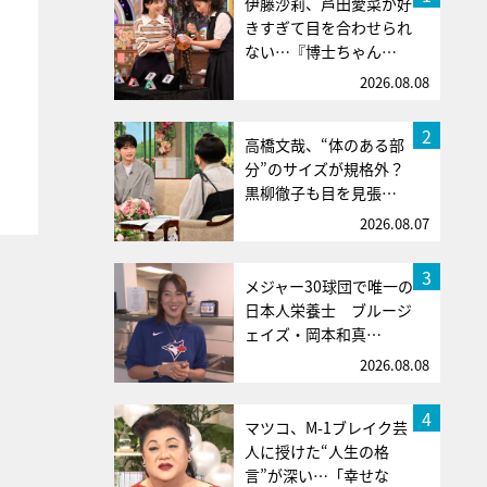
伊藤沙莉、芦田愛菜が好
きすぎて目を合わせられ
ない…『博士ちゃん…
2026.08.08
2
高橋文哉、“体のある部
分”のサイズが規格外？
黒柳徹子も目を見張…
2026.08.07
3
メジャー30球団で唯一の
日本人栄養士 ブルージ
ェイズ・岡本和真…
2026.08.08
4
マツコ、M-1ブレイク芸
人に授けた“人生の格
言”が深い…「幸せな