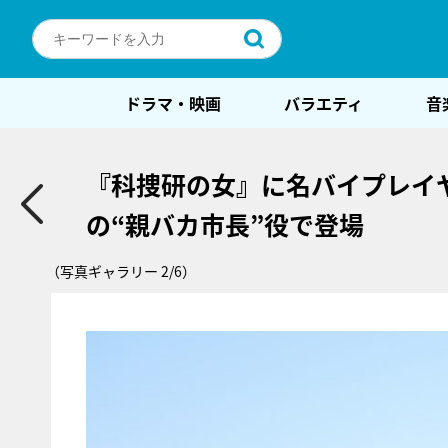
ドラマ・映画
バラエティ
音
『科捜研の女』に名バイプレイ
の“親バカ市長”役で登場
（写真ギャラリー 2/6）