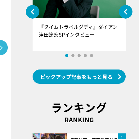
ぐ』＝LOV
『タイムトラベルダディ』ダイアン
『
香SPインタ
津田篤宏SPインタビュー
～
ピックアップ記事をもっと見る
ランキング
RANKING
1