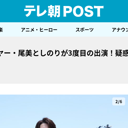
テレ
楽
アニメ・ヒーロー
スポーツ
アナウ
ヤー・尾美としのりが3度目の出演！疑
2/6