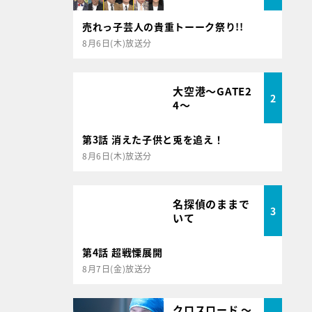
売れっ子芸人の貴重トーーク祭り!!
8月6日(木)放送分
大空港～GATE2
2
4～
第3話 消えた子供と兎を追え！
8月6日(木)放送分
名探偵のままで
3
いて
第4話 超戦慄展開
8月7日(金)放送分
クロスロード ～