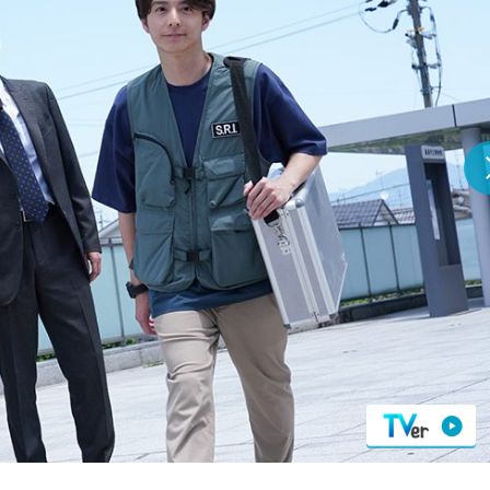
『アイ＝ラブ！げーみん
E齋藤樹愛羅＆佐々木舞
ビュー